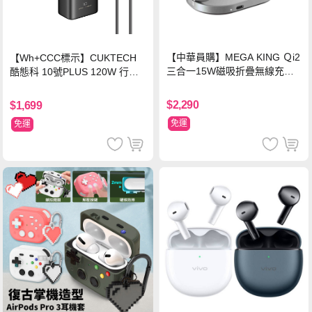
【中華員購】MEGA KING Ｑi2
【Wh+CCC標示】CUKTECH
三合一15W磁吸折疊無線充電
酷態科 10號PLUS 120W 行動
支架 黑
電源 15000mAh (PB150P)-黑
色
$2,290
$1,699
免運
免運