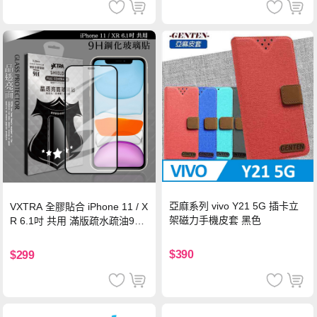
亞麻系列 vivo Y21 5G 插卡立
VXTRA 全膠貼合 iPhone 11 / X
架磁力手機皮套 黑色
R 6.1吋 共用 滿版疏水疏油9H
鋼化頂級玻璃膜(黑)
$390
$299