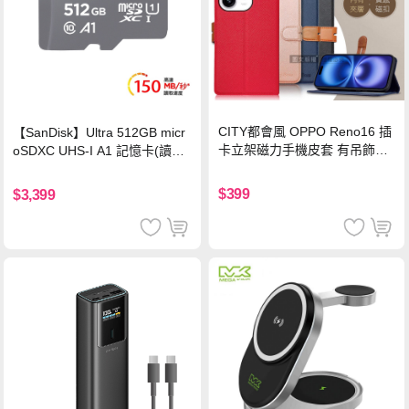
CITY都會風 OPPO Reno16 插
【SanDisk】Ultra 512GB micr
卡立架磁力手機皮套 有吊飾孔
oSDXC UHS-I A1 記憶卡(讀取
(奢華紅)
達150MB/s)
$399
$3,399