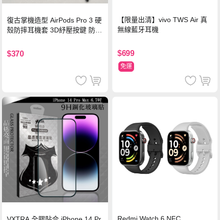
【限量出清】vivo TWS Air 真
復古掌機造型 AirPods Pro 3 硬
無線藍牙耳機
殼防摔耳機套 3D紓壓按鍵 防開
鎖扣 附心形掛勾(懷舊灰)
$699
$370
免運
Redmi Watch 6 NFC
VXTRA 全膠貼合 iPhone 14 Pr