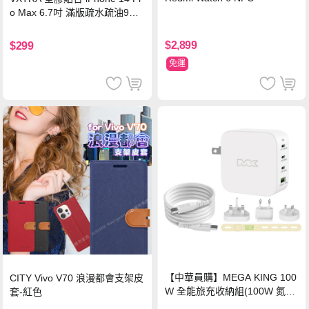
o Max 6.7吋 滿版疏水疏油9H
鋼化頂級玻璃膜(黑)
$2,899
$299
免運
【中華員購】MEGA KING 100
CITY Vivo V70 浪漫都會支架皮
W 全能旅充收納組(100W 氮化
套-紅色
鎵旅充頭 +100W高速充電線附