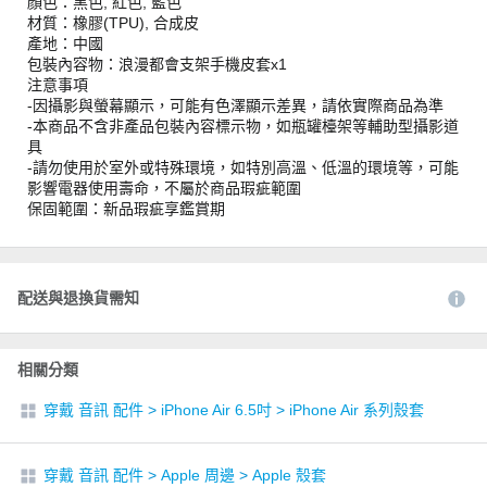
顏色：黑色, 紅色, 藍色
材質：橡膠(TPU), 合成皮
產地：中國
包裝內容物：浪漫都會支架手機皮套x1
注意事項
-因攝影與螢幕顯示，可能有色澤顯示差異，請依實際商品為準
-本商品不含非產品包裝內容標示物，如瓶罐檯架等輔助型攝影道
具
-請勿使用於室外或特殊環境，如特別高溫、低溫的環境等，可能
影響電器使用壽命，不屬於商品瑕疵範圍
保固範圍：新品瑕疵享鑑賞期
配送與退換貨需知
相關分類
穿戴 音訊 配件
>
iPhone Air 6.5吋
>
iPhone Air 系列殼套
穿戴 音訊 配件
>
Apple 周邊
>
Apple 殼套