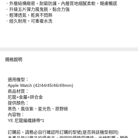
．外層結構緻密，耐磨防護，內層質地細膩柔軟，親膚觸感
．升級五片彈力魔鬼氈，黏合力強
．輕薄透氣，乾爽不悶熱
．經久耐用，可重複水洗
規格說明
適用機型：
Apple Watch (42/44/45/46/49mm)
商品材質：
尼龍+金屬+鋅合金
提供顏色：
黑色、風信紫、星光色、原野綠
內容物：
YE 尼龍編織錶帶*1
訂購前，請務必自行確認所訂購的型號(是否與該機型相同)