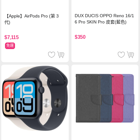
DUX DUCIS OPPO Reno 16/1
【Apple】AirPods Pro (第 3
6 Pro SKIN Pro 皮套(藍色)
代)
$350
$7,115
免運