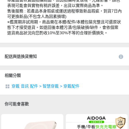
本產品皆以實品拍攝商品，但因拍攝時受環境、光線影響，顏色
表現可能會與實物有稍許誤差，出貨以實際商品為準。
售後服務 : 若產品本身瑕疵或運送過程導致新品瑕疵，到貨7日內
可更換新品(不包含人為因素損壞)
※鑑賞期非試用期，商品需在本體/配件/本體包裝完整且可還原狀
態下才接受退貨。如退回後本體污漬/包裝破損/缺件，會依個案
退貨商品狀況向您酌收10%至30%不等的合理折價損失。
配送與退換貨需知
相關分類
穿戴 音訊 配件
>
智慧穿戴
>
穿戴配件
你可能會喜歡