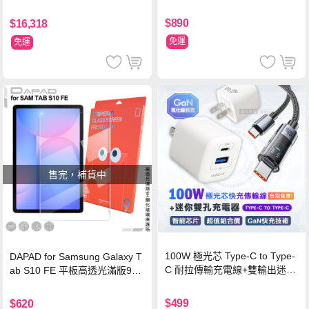
$890
$16,318
免運
免運
售完，補貨中
100W 極光芯 Type-C to Type-
DAPAD for Samsung Galaxy T
C 耐拉傳輸充電線+雙輸出迷你
ab S10 FE 平板高透光滿版9H
氮化鎵充電器
鋼化玻璃保護貼
$499
$620