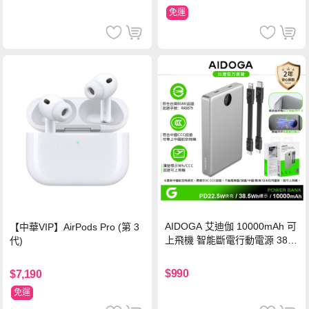
免運
AIDOGA 艾迪伽 10000mAh 可
【中華VIP】AirPods Pro (第 3
上飛機 智能斷電行動電源 38.5
代)
Wh PD雙向快充充電線 鈦銀 台
灣BSMI/中國CCC/歐美CE/FCC
$990
$7,190
認證
免運