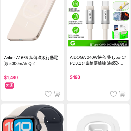
AIDOGA 240W快充 雙Type-C/
Anker A1665 超薄磁吸行動電
PD3.1充電線傳輸線 液態矽膠
源 5000mAh Qi2
硅膠 2M 支援iPhone17/安卓/手
機/平板/筆電
$490
$1,480
免運