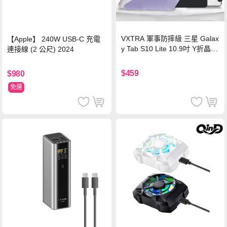
VXTRA 軍事防摔級 三星 Galax
【Apple】 240W USB-C 充電
y Tab S10 Lite 10.9吋 Y折晶透
連接線 (2 公尺) 2024
背蓋立架皮套 含筆槽(經典黑)
$459
$980
免運