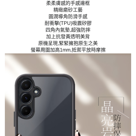
柔柔膚感的手感邊框
精緻磨砂工藝
圓潤導角防滑手感
耐衝擊(TPU)吸震矽膠
四角內氣墊,超強防摔
加上抗發黃透明美背
原機呈現,緊緊擁抱原生之美
螢幕周圍加高1mm,抵禦平放時摩擦