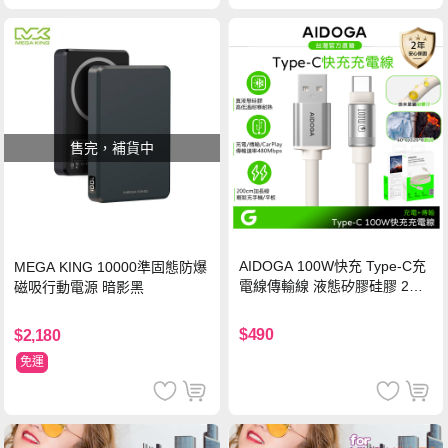
售完，補貨中
AIDOGA 100W快充 Type-C充
MEGA KING 10000準固態防爆
電線傳輸線 液態矽膠硅膠 2M
磁吸行動電源 暗影黑
支援iPhone17/安卓/手機/平板
$490
$2,180
免運