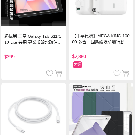
【中華員購】MEGA KING 100
超抗刮 三星 Galaxy Tab S11/S
00 多合一固態磁吸防爆行動電
10 Lite 共用 專業版疏水疏油9H
源 冰曜白
鋼化玻璃膜 平板玻璃貼
$2,880
$299
免運