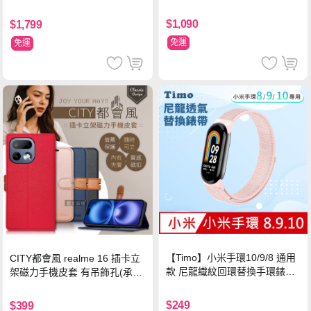
$1,090
$1,799
免運
免運
【Timo】小米手環10/9/8 通用
CITY都會風 realme 16 插卡立
款 尼龍織紋回環替換手環錶帶-
架磁力手機皮套 有吊飾孔(承諾
珍珠粉
黑)
$249
$399