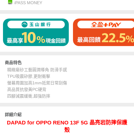
iPASS MONEY
商品特色
精緻磨砂工藝圓潤導角 防滑手感
TPU吸震矽膠,更耐衝擊
螢幕周圍加高1mm抵禦日常刮傷
高品質抗發黃PC硬背
四腳減震緩衝,超強防摔
詳細介紹
DAPAD for OPPO RENO 13F 5G 晶亮岩防摔保護
殼