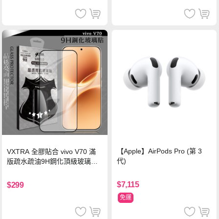
【Apple】AirPods Pro (第 3
VXTRA 全膠貼合 vivo V70 滿
代)
版疏水疏油9H鋼化頂級玻璃貼
保護貼(黑)
$7,115
$299
免運