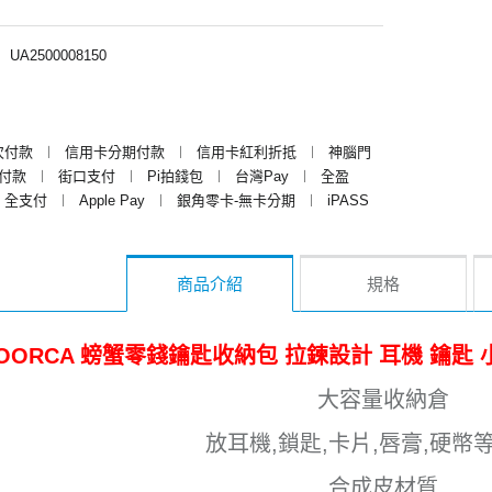
︱
UA2500008150
次付款
︱
信用卡分期付款
︱
信用卡紅利折抵
︱
神腦門
y付款
︱
街口支付
︱
Pi拍錢包
︱
台灣Pay
︱
全盈
全支付
︱
Apple Pay
︱
銀角零卡-無卡分期
︱
iPASS
商品介紹
規格
OORCA 螃蟹零錢鑰匙收納包 拉鍊設計 耳機 鑰匙 
大容量收納倉
放耳機,鎖匙,卡片,唇膏,硬幣
合成皮材質