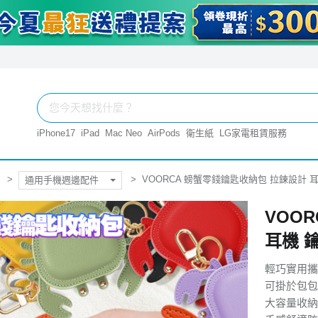
iPhone17
iPad
Mac Neo
AirPods
衛生紙
LG家電租賃服務
VOORCA 螃蟹零錢鑰匙收納包 拉鍊設計 耳
通用手機週邊配件
VOO
耳機 
輕巧實用攜
可掛於包包
大容量收納