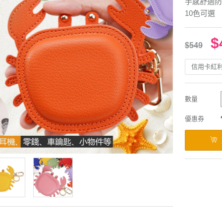
手感舒適防
10色可選
$
$549
信用卡紅
數量
優惠券