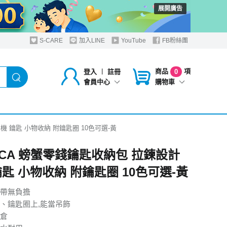
展開廣告
S-CARE
加入LINE
YouTube
FB粉絲團
商品
項
登入
︱
註冊
0
購物車
會員中心
機 鑰匙 小物收納 附鑰匙圈 10色可選-黃
RCA 螃蟹零錢鑰匙收納包 拉鍊設計
鑰匙 小物收納 附鑰匙圈 10色可選-黃
帶無負擔
、鑰匙圈上,能當吊飾
倉