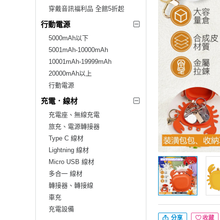
穿戴音訊福利品 全館5折起
行動電源
5000mAh以下
5001mAh-10000mAh
10001mAh-19999mAh
20000mAh以上
行動電源
充電．線材
充電座、無線充電
旅充、電源轉接器
Type C 線材
Lightning 線材
Micro USB 線材
多合一 線材
轉接器、轉接線
車充
充電設備
分享
收藏