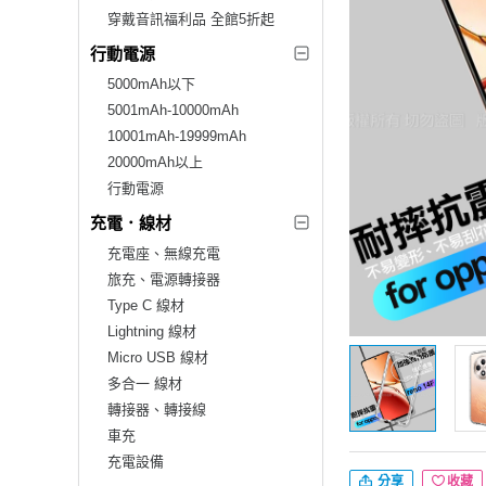
穿戴音訊福利品 全館5折起
行動電源
5000mAh以下
5001mAh-10000mAh
10001mAh-19999mAh
20000mAh以上
行動電源
充電．線材
充電座、無線充電
旅充、電源轉接器
Type C 線材
Lightning 線材
Micro USB 線材
多合一 線材
轉接器、轉接線
車充
充電設備
分享
收藏