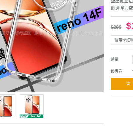
空壓氣墊包
側邊彈力空
$
$290
信用卡紅
數量
優惠券