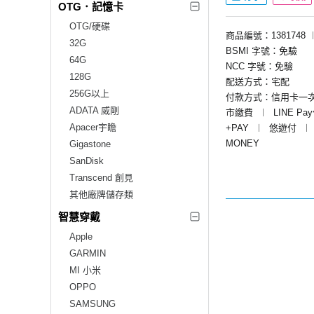
OTG．記憶卡
OTG/硬碟
商品編號：1381748
32G
BSMI 字號：免驗
64G
NCC 字號：免驗
128G
配送方式：宅配
256G以上
付款方式：信用卡一
ADATA 威剛
市繳費
︱
LINE Pa
Apacer宇瞻
+PAY
︱
悠遊付
︱
MONEY
Gigastone
SanDisk
Transcend 創見
其他廠牌儲存類
智慧穿戴
Apple
GARMIN
MI 小米
OPPO
SAMSUNG