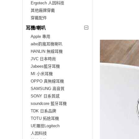
Ergotech 人因科技
其他廠牌穿戴
穿戴配件
耳機/喇叭
Apple 專用
aibo鈞嵐耳機喇叭
HANLIN 無線耳機
JVC 日本時尚
Jabees藍牙耳機
MI 小米耳機
OPPO 真無線耳機
SAMSUNG 高音質
SONY 日系質感
soundcore 藍牙耳機
TDK 日系品牌
TOTU 拓途耳機
UE羅技Logitech
人因科技