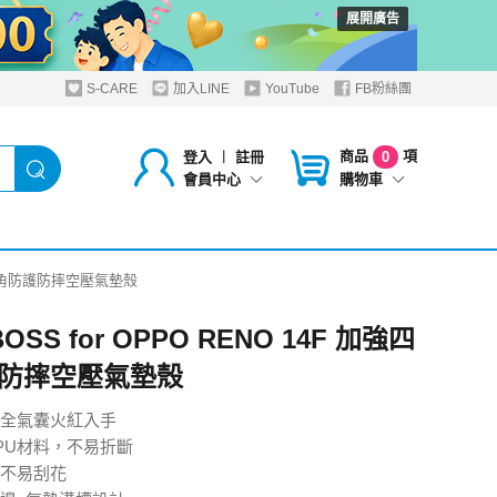
展開廣告
S-CARE
加入LINE
YouTube
FB粉絲團
商品
項
登入
︱
註冊
0
購物車
會員中心
 加強四角防護防摔空壓氣墊殼
BOSS for OPPO RENO 14F 加強四
防摔空壓氣墊殼
全氣囊火紅入手
PU材料，不易折斷
不易刮花