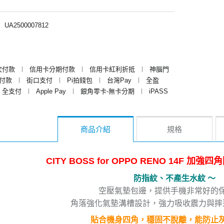
︱
UA2500007812
次付款
︱
信用卡分期付款
︱
信用卡紅利折抵
︱
神腦門
y付款
︱
街口支付
︱
Pi拍錢包
︱
台灣Pay
︱
全盈
全支付
︱
Apple Pay
︱
銀角零卡-無卡分期
︱
iPASS
商品介紹
規格
CITY BOSS for OPPO RENO 14F 
防指紋、不產生水紋 ～
空壓氣墊包邊，提供手機非常好的
角落強化氣墊溝槽設計，強力吸收震力與摔
貼合機身四角，穩固不脫離，能防止