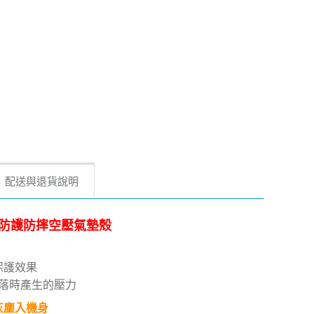
配送與退貨說明
加強四角防護防摔空壓氣墊殼
保護效果
落時產生的壓力
灰塵入機身