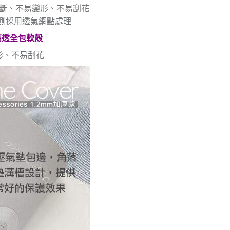
折斷、不易變形、不易刮花
內側採用透氣網點處理
高透全包軟殼
形、不易刮花