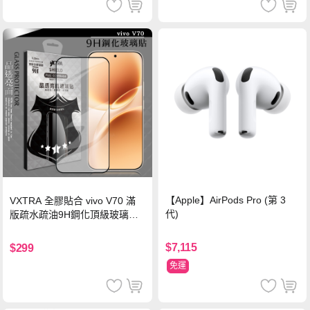
【Apple】AirPods Pro (第 3
VXTRA 全膠貼合 vivo V70 滿
代)
版疏水疏油9H鋼化頂級玻璃貼
保護貼(黑)
$7,115
$299
免運