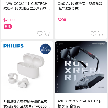
QinD AL16 磁吸式手機散熱器
【Wh+CCC標示】CUKTECH
(插電款)(黑色)
酷態科 15號Ultra 210W 行動電
源 20000mAh (PB200U) -灰色
$290
$2,599
免運
ASUS ROG XREAL R1 AR眼
PHILIPS AI麥克風長續航耳夾
鏡 黑 組合優惠
式無線藍牙耳機(白)-TAQ2000