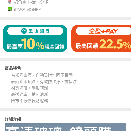
銀角零卡-無卡分期
iPASS MONEY
商品特色
．奈米靜電膜，自動吸附牢固不脫落
．表面疏水疏油，有效防油汙，抗指紋
．材質輕薄，隱形呵護
．高透光率，拍照清晰
．門市不提供代貼服務
詳細介紹