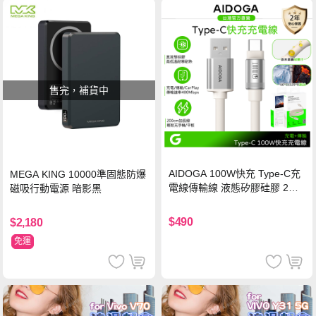
售完，補貨中
AIDOGA 100W快充 Type-C充
MEGA KING 10000準固態防爆
電線傳輸線 液態矽膠硅膠 2M
磁吸行動電源 暗影黑
支援iPhone17/安卓/手機/平板
$490
$2,180
免運