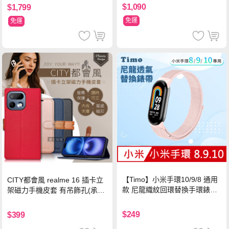
$1,090
$1,799
免運
免運
【Timo】小米手環10/9/8 通用
CITY都會風 realme 16 插卡立
款 尼龍織紋回環替換手環錶帶-
架磁力手機皮套 有吊飾孔(承諾
珍珠粉
黑)
$249
$399