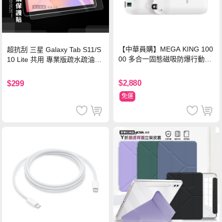
【中華員購】MEGA KING 100
超抗刮 三星 Galaxy Tab S11/S
00 多合一固態磁吸防爆行動電
10 Lite 共用 專業版疏水疏油9H
源 冰曜白
鋼化玻璃膜 平板玻璃貼
$2,880
$299
免運