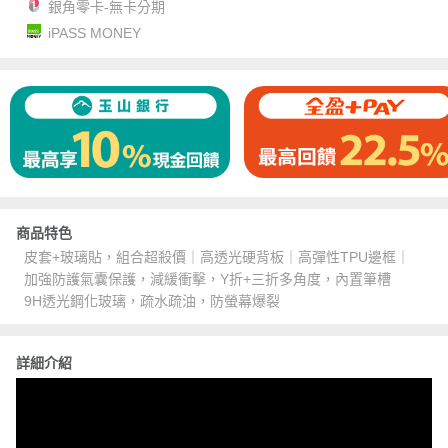
銀角零卡-無卡分期
iPASS MONEY
商品特色
皮套+玻璃貼，組合超殺價｜高透光硬背板｜高彈性TPU邊框｜
加強防護氣囊保護，減緩衝擊，Y折+三折多角度，內置筆槽
9H透光鋼化玻璃，疏水疏油，防螢幕爆裂
詳細介紹