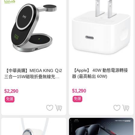
【Apple】 40W 動態電源轉接
【中華員購】MEGA KING Ｑi2
器 (最高輸出 60W)
三合一15W磁吸折疊無線充電
支架 黑
$1,290
$2,290
免運
免運