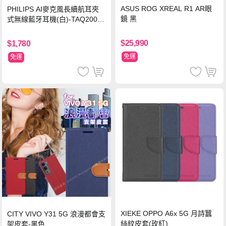
ASUS ROG XREAL R1 AR眼
PHILIPS AI麥克風長續航耳夾
鏡 黑
式無線藍牙耳機(白)-TAQ2000
WT
$25,990
$1,780
免運
免運
XIEKE OPPO A6x 5G 月詩蠶
CITY VIVO Y31 5G 浪漫都會支
絲紋皮套(玫紅)
架皮套-黑色