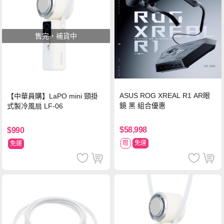
售完，補貨中
ASUS ROG XREAL R1 AR眼
【中華員購】LaPO mini 頸掛
鏡 黑 組合優惠
式製冷風扇 LF-06
$58,998
$990
贈
免運
免運