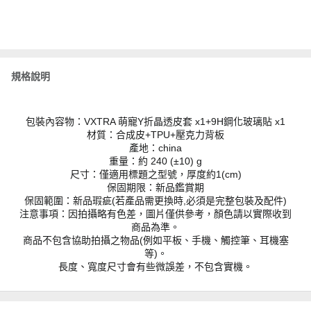
規格說明
包裝內容物：VXTRA 萌寵Y折晶透皮套 x1+9H鋼化玻璃貼 x1
材質：合成皮+TPU+壓克力背板
產地：china
重量：約 240 (±10) g
尺寸：僅適用標題之型號，厚度約1(cm)
保固期限：新品鑑賞期
保固範圍：新品瑕疵(若產品需更換時,必須是完整包裝及配件)
注意事項：因拍攝略有色差，圖片僅供參考，顏色請以實際收到
商品為準。
商品不包含協助拍攝之物品(例如平板、手機、觸控筆、耳機塞
等)。
長度、寬度尺寸會有些微誤差，不包含實機。