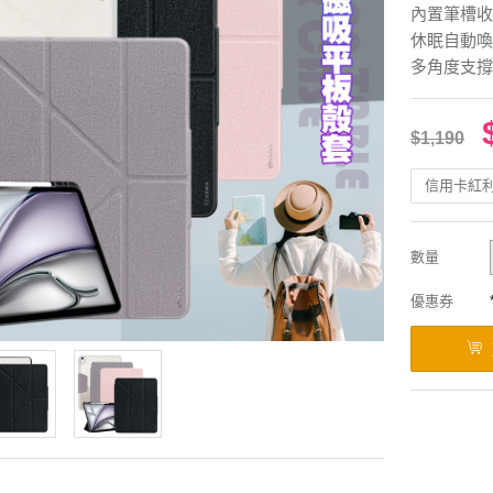
內置筆槽收
休眠自動喚
多角度支撐
$1,190
信用卡紅
數量
優惠券