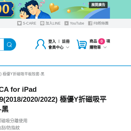
展開廣告
S-CARE
加入LINE
YouTube
FB粉絲團
商品
項
登入
︱
註冊
0
購物車
會員中心
0/2022) 極優Y折磁吸平板殼套-黑
A for iPad
.9(2018/2020/2022) 極優Y折磁吸平
-黑
可磁吸分離使用
防刮/防指紋