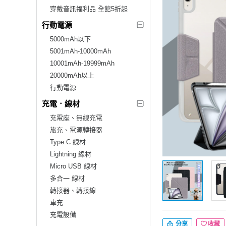
穿戴音訊福利品 全館5折起
行動電源
5000mAh以下
5001mAh-10000mAh
10001mAh-19999mAh
20000mAh以上
行動電源
充電．線材
充電座、無線充電
旅充、電源轉接器
Type C 線材
Lightning 線材
Micro USB 線材
多合一 線材
轉接器、轉接線
車充
充電設備
分享
收藏