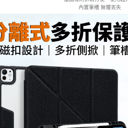
內置筆槽 無懼丟失