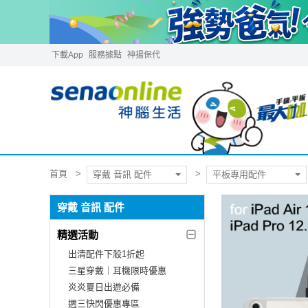
下載App
服務據點
神揚保代
首頁
穿戴 音訊 配件
平板專用配件
穿戴 音訊 配件
精選活動
出清配件下殺1折起
三星穿戴｜耳機限時優惠
炎炎夏日出遊必備
週三快閃優惠專區