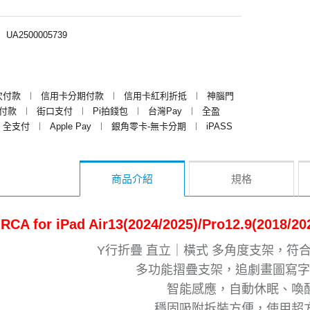
︱
UA2500005739
次付款
︱
信用卡分期付款
︱
信用卡紅利折抵
︱
神腦門
y付款
︱
街口支付
︱
Pi拍錢包
︱
台灣Pay
︱
全盈
全支付
︱
Apple Pay
︱
銀角零卡-無卡分期
︱
iPASS
商品介紹
規格
RCA for iPad Air13(2024/2025)/Pro12.9(2
Y行折疊 直立｜橫式 多角度支架，符
多功能摺疊支架，追劇畫圖寫字
智能感應，自動休眠、喚
穩固吸附拆裝方便，使用超