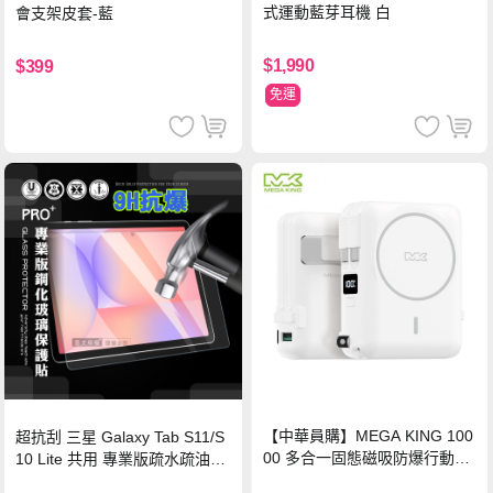
式運動藍芽耳機 白
會支架皮套-藍
$1,990
$399
免運
【中華員購】MEGA KING 100
超抗刮 三星 Galaxy Tab S11/S
00 多合一固態磁吸防爆行動電
10 Lite 共用 專業版疏水疏油9H
源 冰曜白
鋼化玻璃膜 平板玻璃貼