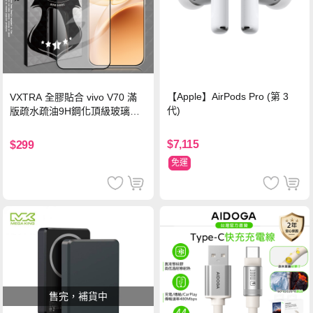
【Apple】AirPods Pro (第 3
VXTRA 全膠貼合 vivo V70 滿
代)
版疏水疏油9H鋼化頂級玻璃貼
保護貼(黑)
$7,115
$299
免運
售完，補貨中