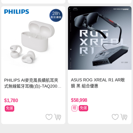
ASUS ROG XREAL R1 AR眼
PHILIPS AI麥克風長續航耳夾
鏡 黑 組合優惠
式無線藍牙耳機(白)-TAQ2000
WT
$58,998
$1,780
贈
免運
免運