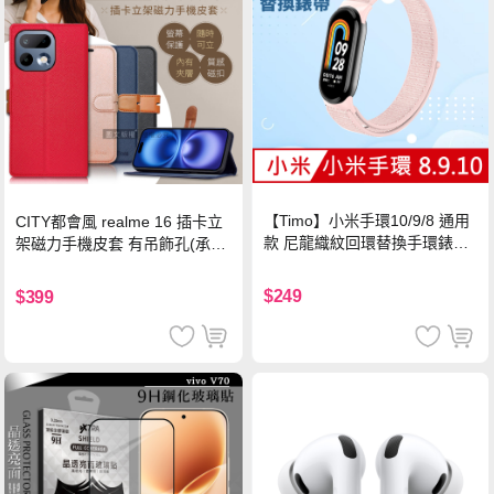
【Timo】小米手環10/9/8 通用
CITY都會風 realme 16 插卡立
款 尼龍織紋回環替換手環錶帶-
架磁力手機皮套 有吊飾孔(承諾
珍珠粉
黑)
$249
$399