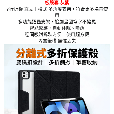
板殼套-灰紫
Y行折疊 直立｜橫式 多角度支架，符合更多場景使
用
多功能摺疊支架，追劇畫圖寫字不搖晃
智能感應，自動休眠、喚醒
穩固吸附拆裝方便，使用超方便
內置筆槽 無懼丟失