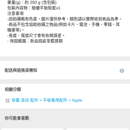
重量(g)：約 250 g (含包裝)
包裝內容物：極優平板殼套x1
注意事項
-因拍攝略有色差，圖片僅供參考，顏色請以實際收到商品為準。
-商品不包含協助拍攝之物品(例如卡片、電池、手機、零錢、耳
機塞等)。
-長度、寬度尺寸會有些微誤差。
- 保固範圍：新品瑕疵享鑑賞期
配送與退換貨需知
相關分類
穿戴 音訊 配件
>
平板專用配件
>
Apple
你可能會喜歡