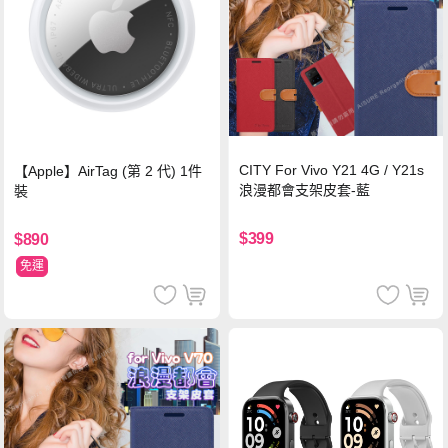
CITY For Vivo Y21 4G / Y21s
【Apple】AirTag (第 2 代) 1件
浪漫都會支架皮套-藍
裝
$399
$890
免運