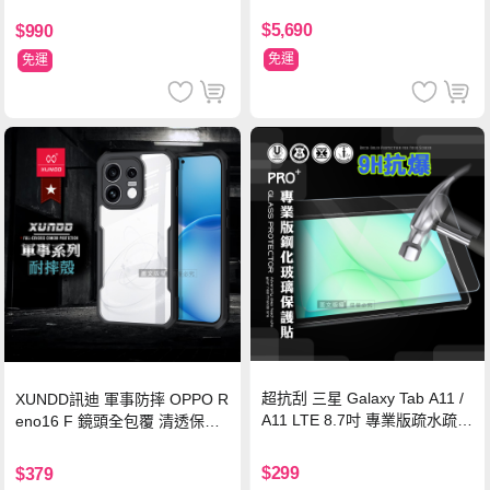
$5,690
$990
免運
免運
超抗刮 三星 Galaxy Tab A11 /
XUNDD訊迪 軍事防摔 OPPO R
A11 LTE 8.7吋 專業版疏水疏油
eno16 F 鏡頭全包覆 清透保護
9H鋼化玻璃膜 平板玻璃貼
殼 手機殼(夜幕黑)
$299
$379