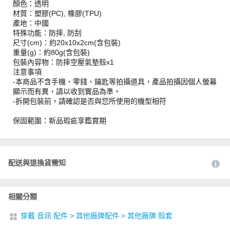
顏色：透明
材質：塑膠(PC), 橡膠(TPU)
產地：中國
特殊功能：防摔, 防刮
尺寸(cm)：約20x10x2cm(含包裝)
重量(g)：約80g(含包裝)
包裝內容物：防摔空壓氣墊殼x1
注意事項
-本商品不含手機、零錢、鑰匙等拍攝道具，產品拍攝因個人螢幕
顯示而有異，請以收到實品為準。
-拆開包裝前，請確認是否與您所使用的機型相符
保固範圍：新品瑕疵享鑑賞期
配送與退換貨需知
相關分類
穿戴 音訊 配件
>
其他廠牌配件
>
其他廠牌 殼套