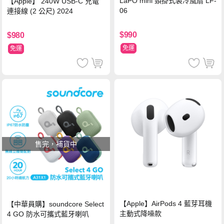
LaPO mini 頸掛式製冷風扇 LF-
【Apple】 240W USB-C 充電
06
連接線 (2 公尺) 2024
$990
$980
免運
免運
售完，補貨中
【Apple】AirPods 4 藍芽耳機
【中華員購】soundcore Select
主動式降噪款
4 GO 防水可攜式藍牙喇叭