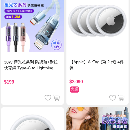
【Apple】AirTag (第 2 代) 4件
30W 極光芯系列 防過熱+耐拉
裝
快充線 Type-C to Lightning 傳
輸充電線(1.2M)黑色
$3,090
$199
免運