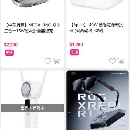
【Apple】 40W 動態電源轉接
【中華員購】MEGA KING Ｑi2
器 (最高輸出 60W)
三合一15W磁吸折疊無線充電
支架 黑
$1,290
$2,290
免運
免運
售完，補貨中