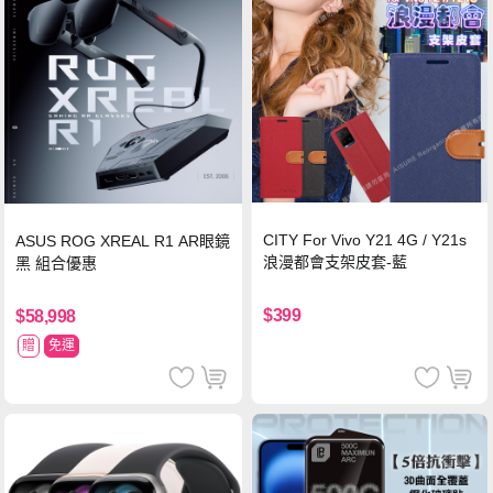
CITY For Vivo Y21 4G / Y21s
ASUS ROG XREAL R1 AR眼鏡
浪漫都會支架皮套-藍
黑 組合優惠
$399
$58,998
贈
免運