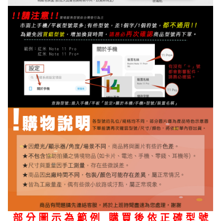
部 分 圖 示 為 範 例 購 買 後 依 正 確 型 號