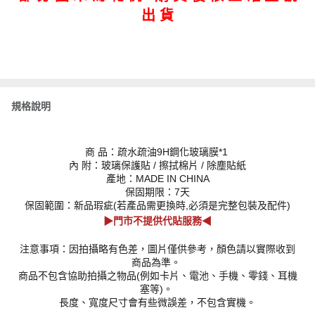
出 貨
規格說明
商 品：疏水疏油9H鋼化玻璃膜*1
內 附：玻璃保護貼 / 擦拭棉片 / 除塵貼紙
產地：MADE IN CHINA
保固期限：7天
保固範圍：新品瑕疵(若產品需更換時,必須是完整包裝及配件)
▶門市不提供代貼服務◀
注意事項：因拍攝略有色差，圖片僅供參考，顏色請以實際收到
商品為準。
商品不包含協助拍攝之物品(例如卡片、電池、手機、零錢、耳機
塞等)。
長度、寬度尺寸會有些微誤差，不包含實機。