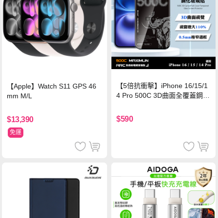
【5倍抗衝擊】iPhone 16/15/1
【Apple】Watch S11 GPS 46
4 Pro 500C 3D曲面全覆蓋鋼化
mm M/L
玻璃貼 0.5mm極窄邊框 防指紋
保護貼
$590
$13,390
免運