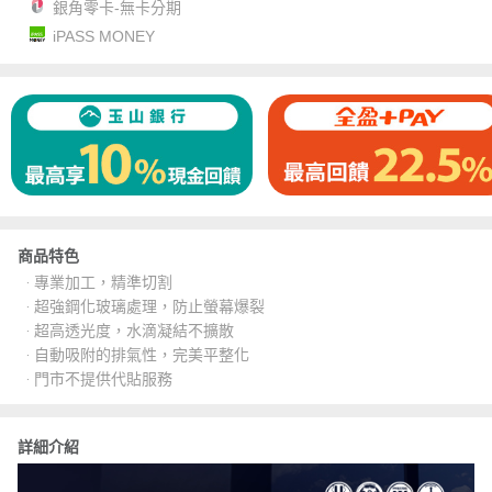
銀角零卡-無卡分期
iPASS MONEY
商品特色
‧ 專業加工，精準切割
‧ 超強鋼化玻璃處理，防止螢幕爆裂
‧ 超高透光度，水滴凝結不擴散
‧ 自動吸附的排氣性，完美平整化
‧ 門市不提供代貼服務
詳細介紹