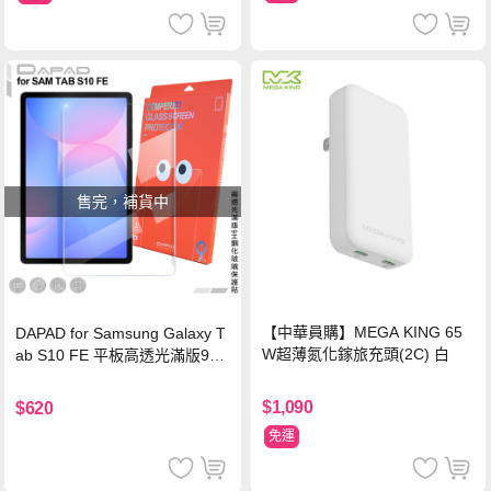
售完，補貨中
【中華員購】MEGA KING 65
DAPAD for Samsung Galaxy T
W超薄氮化鎵旅充頭(2C) 白
ab S10 FE 平板高透光滿版9H
鋼化玻璃保護貼
$1,090
$620
免運