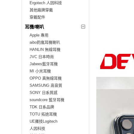
Ergotech 人因科技
其他廠牌穿戴
穿戴配件
耳機/喇叭
Apple 專用
aibo鈞嵐耳機喇叭
HANLIN 無線耳機
JVC 日本時尚
Jabees藍牙耳機
MI 小米耳機
OPPO 真無線耳機
SAMSUNG 高音質
SONY 日系質感
soundcore 藍牙耳機
TDK 日系品牌
TOTU 拓途耳機
UE羅技Logitech
人因科技