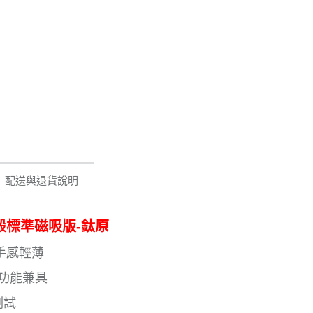
配送與退貨說明
魔防摔殼標準磁吸版-鈦原
手感輕薄
型功能兼具
測試