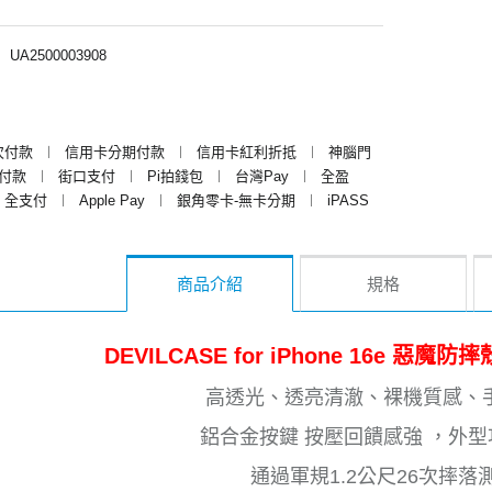
︱
UA2500003908
次付款
︱
信用卡分期付款
︱
信用卡紅利折抵
︱
神腦門
y付款
︱
街口支付
︱
Pi拍錢包
︱
台灣Pay
︱
全盈
全支付
︱
Apple Pay
︱
銀角零卡-無卡分期
︱
iPASS
商品介紹
規格
DEVILCASE for iPhone 16e 惡
高透光、透亮清澈、裸機質感、
鋁合金按鍵 按壓回饋感強 ，外
通過軍規1.2公尺26次摔落