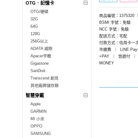
OTG．記憶卡
OTG/硬碟
商品編號：1375320
32G
BSMI 字號：免驗
64G
NCC 字號：免驗
128G
配送方式：宅配
256G以上
付款方式：信用卡一
ADATA 威剛
市繳費
︱
LINE Pa
Apacer宇瞻
+PAY
︱
悠遊付
︱
MONEY
Gigastone
SanDisk
Transcend 創見
其他廠牌儲存類
智慧穿戴
Apple
GARMIN
MI 小米
OPPO
SAMSUNG