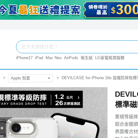
iPhone17
iPad
Mac Neo
AirPods
衛生紙
LG家電租賃服務
DEVILCASE for iPhone 16e 惡魔防
Apple 殼套
DEVIL
標準磁
軍規等級摔
鋁合金鏡頭
表面複合材