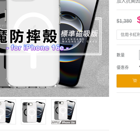
加入抗黃因
$1,380
信用卡紅
數量
優惠券