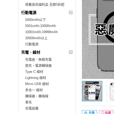
穿戴音訊福利品 全館5折起
行動電源
5000mAh以下
5001mAh-10000mAh
10001mAh-19999mAh
20000mAh以上
行動電源
充電．線材
充電座、無線充電
旅充、電源轉接器
Type C 線材
Lightning 線材
Micro USB 線材
多合一 線材
轉接器、轉接線
車充
充電設備
分享
收藏