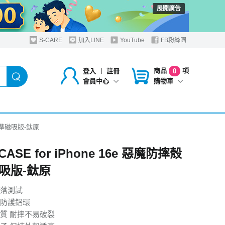
展開廣告
S-CARE
加入LINE
YouTube
FB粉絲團
商品
項
登入
︱
註冊
0
購物車
會員中心
摔殼標準磁吸版-鈦原
CASE for iPhone 16e 惡魔防摔殼
吸版-鈦原
落測試
防護鋁環
質 耐摔不易破裂