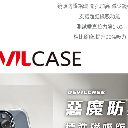
鏡頭防護鋁環 開孔加高 減少
支援超強磁吸功能
測試垂直拉力達1KG
相比原廠,提升30%吸力