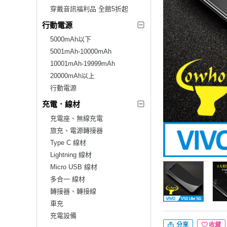
穿戴音訊福利品 全館5折起
行動電源
5000mAh以下
5001mAh-10000mAh
10001mAh-19999mAh
20000mAh以上
行動電源
充電．線材
充電座、無線充電
旅充、電源轉接器
Type C 線材
Lightning 線材
Micro USB 線材
多合一 線材
轉接器、轉接線
車充
充電設備
分享
收藏