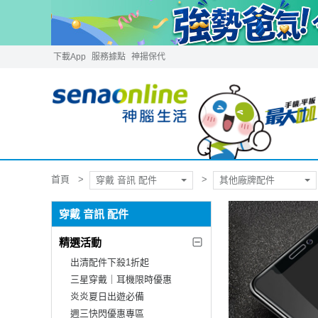
下載App
服務據點
神揚保代
首頁
穿戴 音訊 配件
其他廠牌配件
穿戴 音訊 配件
精選活動
出清配件下殺1折起
三星穿戴｜耳機限時優惠
炎炎夏日出遊必備
週三快閃優惠專區