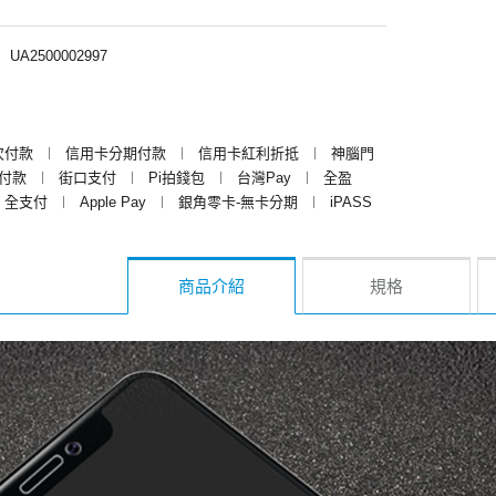
︱
UA2500002997
次付款
︱
信用卡分期付款
︱
信用卡紅利折抵
︱
神腦門
y付款
︱
街口支付
︱
Pi拍錢包
︱
台灣Pay
︱
全盈
全支付
︱
Apple Pay
︱
銀角零卡-無卡分期
︱
iPASS
商品介紹
規格