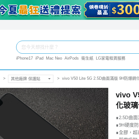
iPhone17
iPad
Mac Neo
AirPods
衛生紙
LG家電租賃服務
vivo V50 Lite 5G 2.5D曲面滿版 9H
其他廠牌 保護貼
vivo 
化玻璃
∎2.5D
∎9H硬度
∎全膠，超