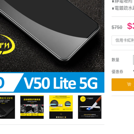
∎靜電吸附
∎電鍍疏水
$
$750
信用卡紅
數量
優惠券