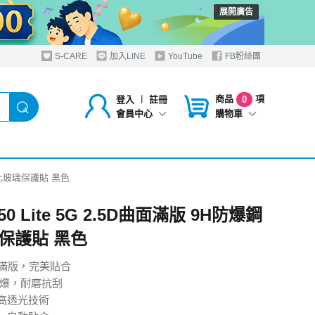
展開廣告
S-CARE
加入LINE
YouTube
FB粉絲團
商品
項
登入
︱
註冊
0
購物車
會員中心
防爆鋼化玻璃保護貼 黑色
V50 Lite 5G 2.5D曲面滿版 9H防爆鋼
保護貼 黑色
曲面滿版，完美貼合
防爆，耐磨抗刮
高透光技術