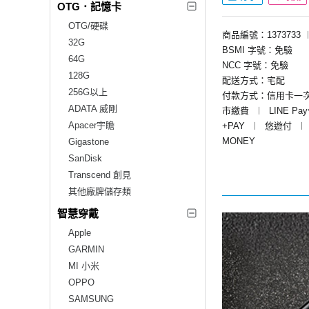
OTG．記憶卡
OTG/硬碟
商品編號：1373733
32G
BSMI 字號：免驗
64G
NCC 字號：免驗
128G
配送方式：宅配
256G以上
付款方式：信用卡一
ADATA 威剛
市繳費
︱
LINE Pa
Apacer宇瞻
+PAY
︱
悠遊付
︱
MONEY
Gigastone
SanDisk
Transcend 創見
其他廠牌儲存類
智慧穿戴
Apple
GARMIN
MI 小米
OPPO
SAMSUNG