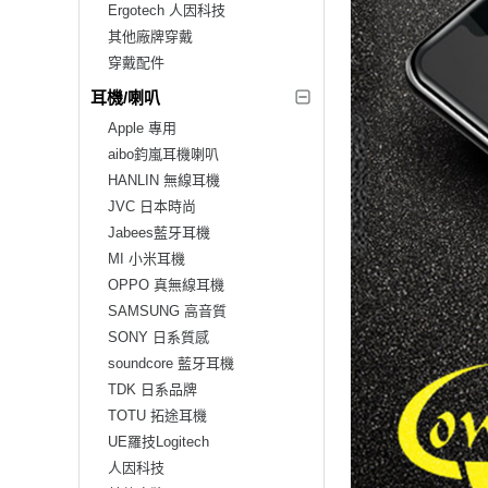
Ergotech 人因科技
其他廠牌穿戴
穿戴配件
耳機/喇叭
Apple 專用
aibo鈞嵐耳機喇叭
HANLIN 無線耳機
JVC 日本時尚
Jabees藍牙耳機
MI 小米耳機
OPPO 真無線耳機
SAMSUNG 高音質
SONY 日系質感
soundcore 藍牙耳機
TDK 日系品牌
TOTU 拓途耳機
UE羅技Logitech
人因科技