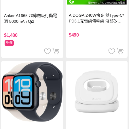
AIDOGA 240W快充 雙Type-C/
Anker A1665 超薄磁吸行動電
PD3.1充電線傳輸線 液態矽膠
源 5000mAh Qi2
硅膠 2M 支援iPhone17/安卓/手
機/平板/筆電
$490
$1,480
免運