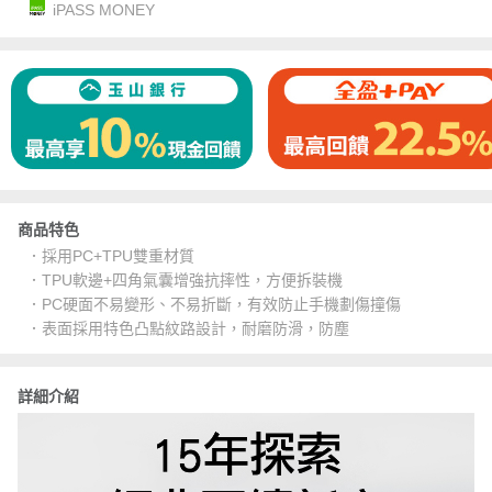
iPASS MONEY
商品特色
．採用PC+TPU雙重材質
．TPU軟邊+四角氣囊增強抗摔性，方便拆裝機
．PC硬面不易變形、不易折斷，有效防止手機劃傷撞傷
．表面採用特色凸點紋路設計，耐磨防滑，防塵
詳細介紹