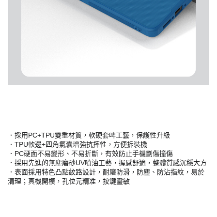
．採用PC+TPU雙重材質，軟硬套啤工藝，保護性升級
．TPU軟邊+四角氣囊增強抗摔性，方便拆裝機
．PC硬面不易變形、不易折斷，有效防止手機劃傷撞傷
．採用先進的無塵磨砂UV噴油工藝，握感舒適，整體質感沉穩大方
．表面採用特色凸點紋路設計，耐磨防滑，防塵、防沾指紋，易於
清理；真機開模，孔位元精准，按鍵靈敏