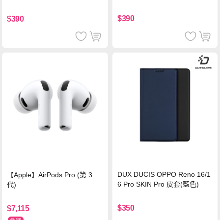
色
$390
$390
DUX DUCIS OPPO Reno 16/1
【Apple】AirPods Pro (第 3
6 Pro SKIN Pro 皮套(藍色)
代)
$350
$7,115