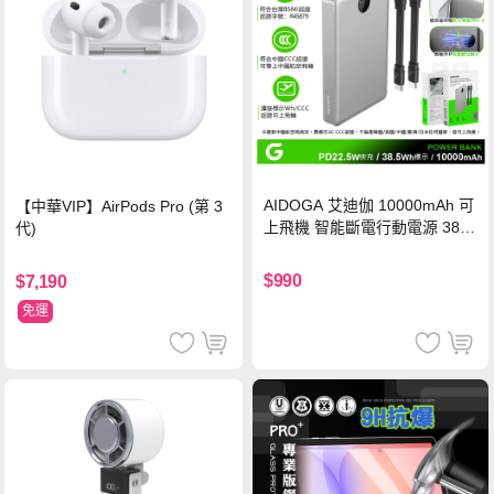
AIDOGA 艾迪伽 10000mAh 可
【中華VIP】AirPods Pro (第 3
上飛機 智能斷電行動電源 38.5
代)
Wh PD雙向快充充電線 鈦銀 台
灣BSMI/中國CCC/歐美CE/FCC
$990
$7,190
認證
免運