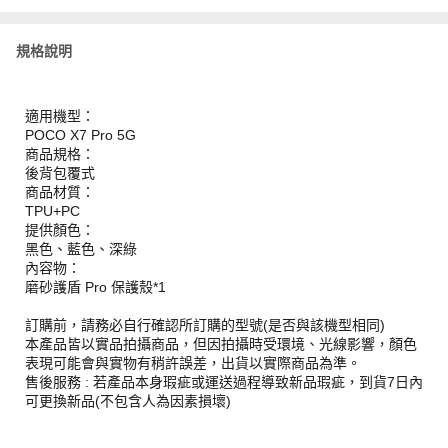
規格說明
適用機型：
POCO X7 Pro 5G
商品規格：
後背包覆式
商品材質：
TPU+PC
提供顏色：
黑色、藍色、深綠
內容物：
磨砂護盾 Pro 保護殼*1
訂購前，請務必自行確認所訂購的型號(是否與該機型相同)
本產品皆以實品拍攝商品，但因拍攝時受環境、光線影響，顏色
表現可能會與實物有稍許誤差，出貨以實際商品為準。
售後服務 : 若產品本身瑕疵或運送過程導致新品瑕疵，到貨7日內
可更換新品(不包含人為因素損壞)