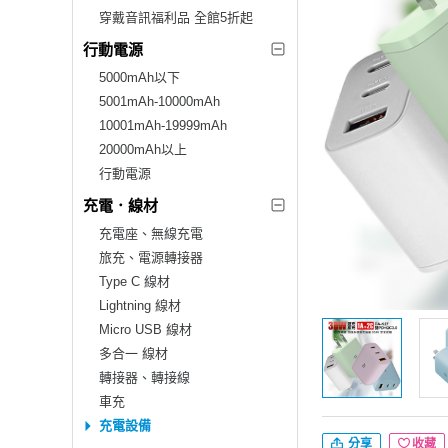
穿戴音訊福利品 全館5折起
行動電源
5000mAh以下
5001mAh-10000mAh
10001mAh-19999mAh
20000mAh以上
行動電源
充電．線材
充電座、無線充電
旅充、電源轉接器
Type C 線材
Lightning 線材
Micro USB 線材
多合一 線材
轉接器、轉接線
車充
充電設備
分享
收藏