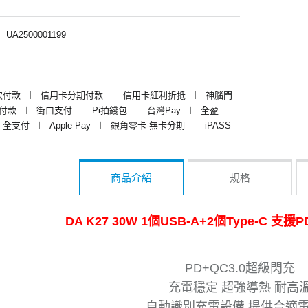
︱
UA2500001199
次付款
︱
信用卡分期付款
︱
信用卡紅利折抵
︱
神腦門
y付款
︱
街口支付
︱
Pi拍錢包
︱
台灣Pay
︱
全盈
全支付
︱
Apple Pay
︱
銀角零卡-無卡分期
︱
iPASS
商品介紹
規格
DA K27 30W 1個USB-A+2個Type-C 支
PD+QC3.0超級閃充
充電穩定 超強導熱 耐高
自動識別充電設備 提供合適