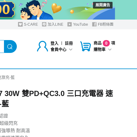
展開廣告
S-CARE
加入LINE
YouTube
FB粉絲團
商品
項
登入
︱
註冊
0
購物車
會員中心
速充旅充-藍
27 30W 雙PD+QC3.0 三口充電器 速
-藍
全認證
.0超級閃充
超強導熱 耐高溫