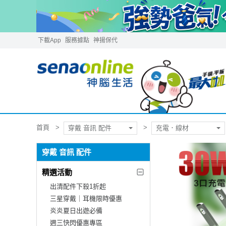
下載App
服務據點
神揚保代
首頁
穿戴 音訊 配件
充電．線材
穿戴 音訊 配件
精選活動
出清配件下殺1折起
三星穿戴｜耳機限時優惠
炎炎夏日出遊必備
週三快閃優惠專區