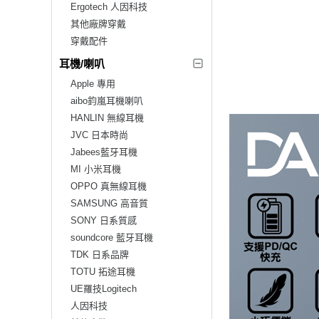
Ergotech 人因科技
其他廠牌穿戴
穿戴配件
耳機/喇叭
Apple 專用
aibo鈞嵐耳機喇叭
HANLIN 無線耳機
JVC 日本時尚
Jabees藍牙耳機
MI 小米耳機
OPPO 真無線耳機
SAMSUNG 高音質
SONY 日系質感
soundcore 藍牙耳機
TDK 日系品牌
TOTU 拓途耳機
UE羅技Logitech
人因科技