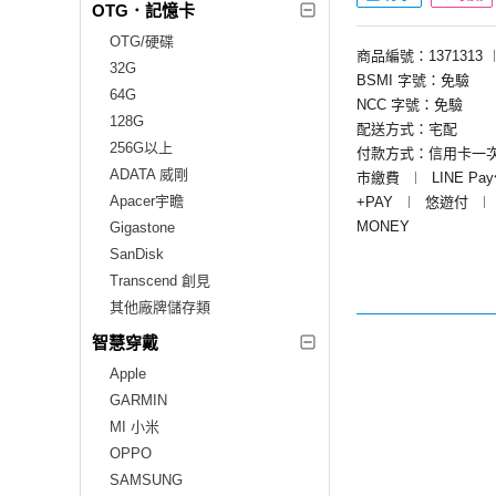
OTG．記憶卡
OTG/硬碟
商品編號：1371313
32G
BSMI 字號：免驗
64G
NCC 字號：免驗
128G
配送方式：宅配
256G以上
付款方式：信用卡一
ADATA 威剛
市繳費
︱
LINE Pa
Apacer宇瞻
+PAY
︱
悠遊付
︱
MONEY
Gigastone
SanDisk
Transcend 創見
其他廠牌儲存類
智慧穿戴
Apple
GARMIN
MI 小米
OPPO
SAMSUNG