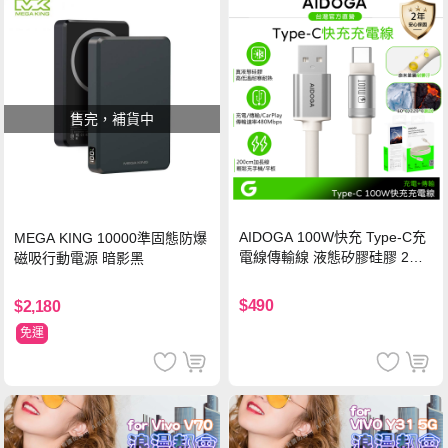
售完，補貨中
AIDOGA 100W快充 Type-C充
MEGA KING 10000準固態防爆
電線傳輸線 液態矽膠硅膠 2M
磁吸行動電源 暗影黑
支援iPhone17/安卓/手機/平板
$490
$2,180
免運