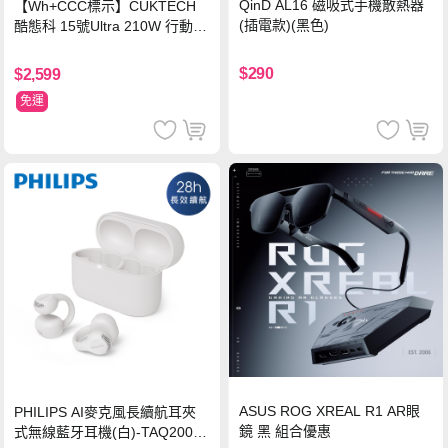
QinD AL16 磁吸式手機散熱器
【Wh+CCC標示】CUKTECH
(插電款)(黑色)
酷態科 15號Ultra 210W 行動電
源 20000mAh (PB200U) -灰色
$290
$2,599
免運
ASUS ROG XREAL R1 AR眼
PHILIPS AI麥克風長續航耳夾
鏡 黑 組合優惠
式無線藍牙耳機(白)-TAQ2000