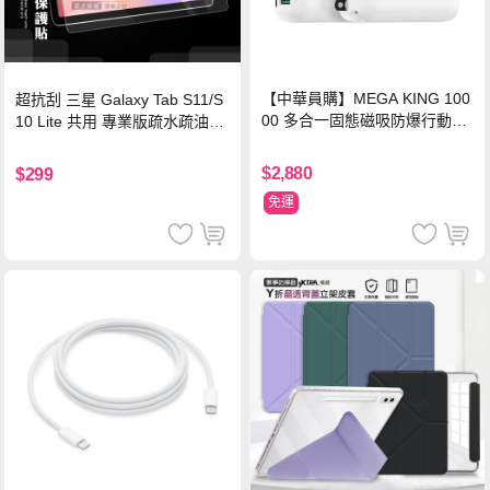
【中華員購】MEGA KING 100
超抗刮 三星 Galaxy Tab S11/S
00 多合一固態磁吸防爆行動電
10 Lite 共用 專業版疏水疏油9H
源 冰曜白
鋼化玻璃膜 平板玻璃貼
$2,880
$299
免運