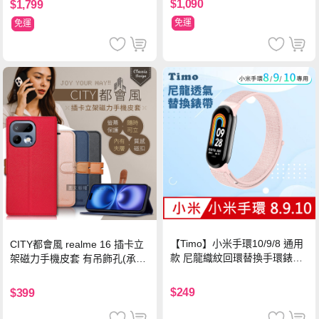
$1,090
$1,799
免運
免運
【Timo】小米手環10/9/8 通用
CITY都會風 realme 16 插卡立
款 尼龍織紋回環替換手環錶帶-
架磁力手機皮套 有吊飾孔(承諾
珍珠粉
黑)
$249
$399