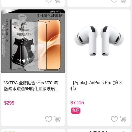
【Apple】AirPods Pro (第 3
VXTRA 全膠貼合 vivo V70 滿
代)
版疏水疏油9H鋼化頂級玻璃貼
保護貼(黑)
$7,115
$299
免運