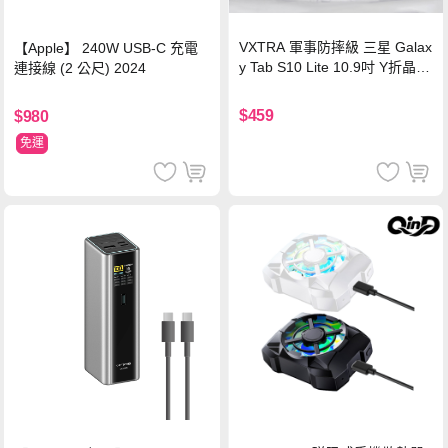
VXTRA 軍事防摔級 三星 Galax
【Apple】 240W USB-C 充電
y Tab S10 Lite 10.9吋 Y折晶透
連接線 (2 公尺) 2024
背蓋立架皮套 含筆槽(經典黑)
$459
$980
免運