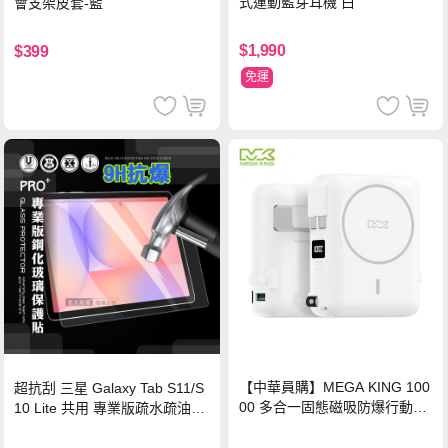
式運動藍芽耳機 白
會支架皮套-藍
$1,990
$399
免運
【中華員購】MEGA KING 100
超抗刮 三星 Galaxy Tab S11/S
00 多合一固態磁吸防爆行動電
10 Lite 共用 專業版疏水疏油9H
源 冰曜白
鋼化玻璃膜 平板玻璃貼