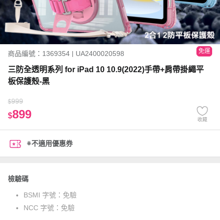
免運
商品編號：1369354 | UA2400020598
三防全透明系列 for iPad 10 10.9(2022)手帶+肩帶掛繩平
板保護殼-黑
999
$
899
$
收藏
※不適用優惠券
檢驗碼
BSMI 字號：
免驗
NCC 字號：
免驗