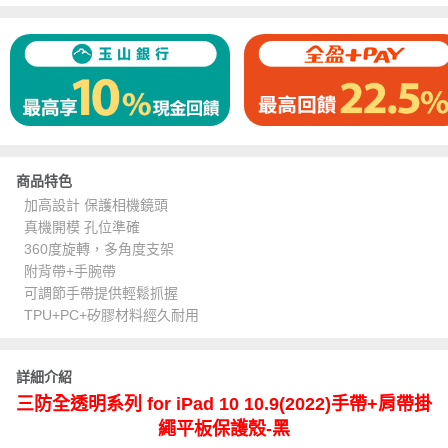
商品特色
加高設計 保護相機鏡頭
真機開模 孔位準確
360度旋轉，多角度支架
附背帶+手腕帶
可調節手帶提供輕鬆抓握
TPU+PC+矽膠材料經久耐用
詳細介紹
三防全透明系列 for iPad 10 10.9(2022)手帶+肩帶掛
繩平板保護殼-黑