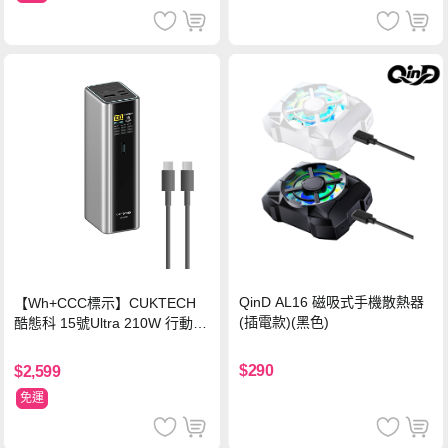
QinD AL16 磁吸式手機散熱器
【Wh+CCC標示】CUKTECH
(插電款)(黑色)
酷態科 15號Ultra 210W 行動電
源 20000mAh (PB200U) -灰色
$290
$2,599
免運