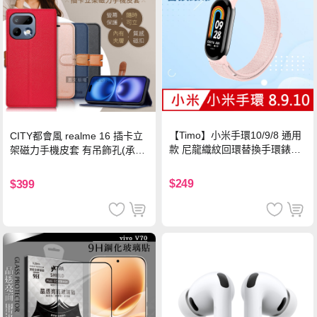
【Timo】小米手環10/9/8 通用
CITY都會風 realme 16 插卡立
款 尼龍織紋回環替換手環錶帶-
架磁力手機皮套 有吊飾孔(承諾
珍珠粉
黑)
$249
$399