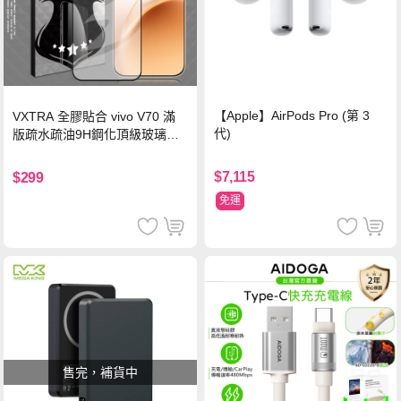
【Apple】AirPods Pro (第 3
VXTRA 全膠貼合 vivo V70 滿
代)
版疏水疏油9H鋼化頂級玻璃貼
保護貼(黑)
$7,115
$299
免運
售完，補貨中