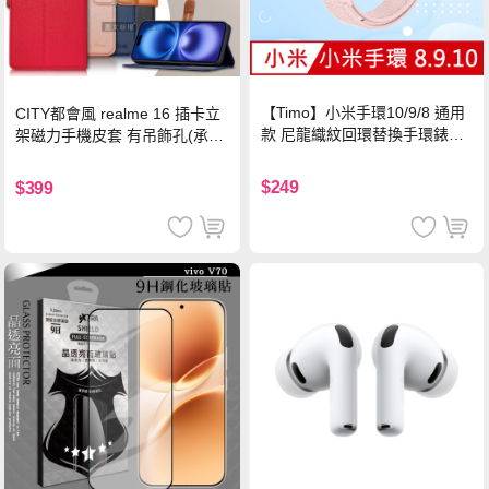
【Timo】小米手環10/9/8 通用
CITY都會風 realme 16 插卡立
款 尼龍織紋回環替換手環錶帶-
架磁力手機皮套 有吊飾孔(承諾
珍珠粉
黑)
$249
$399