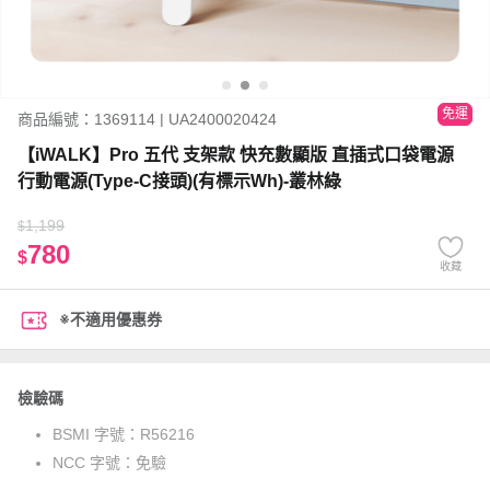
免運
商品編號：1369114 | UA2400020424
【iWALK】Pro 五代 支架款 快充數顯版 直插式口袋電源
行動電源(Type-C接頭)(有標示Wh)-叢林綠
1,199
$
780
$
收藏
※不適用優惠券
檢驗碼
BSMI 字號：
R56216
NCC 字號：
免驗