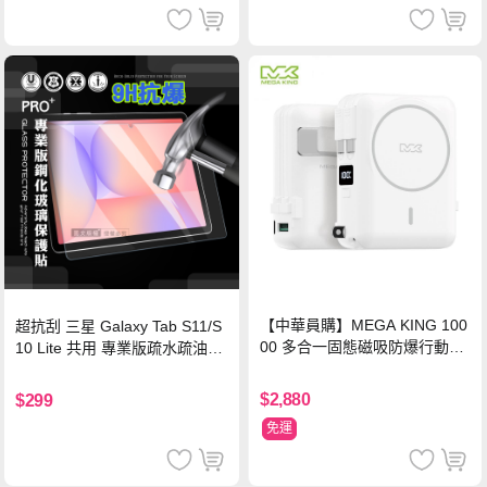
【中華員購】MEGA KING 100
超抗刮 三星 Galaxy Tab S11/S
00 多合一固態磁吸防爆行動電
10 Lite 共用 專業版疏水疏油9H
源 冰曜白
鋼化玻璃膜 平板玻璃貼
$2,880
$299
免運