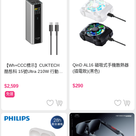
QinD AL16 磁吸式手機散熱器
【Wh+CCC標示】CUKTECH
(插電款)(黑色)
酷態科 15號Ultra 210W 行動電
源 20000mAh (PB200U) -灰色
$290
$2,599
免運