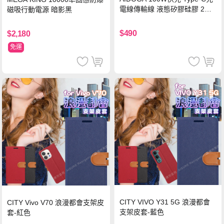
電線傳輸線 液態矽膠硅膠 2M
磁吸行動電源 暗影黑
支援iPhone17/安卓/手機/平板
$490
$2,180
免運
CITY VIVO Y31 5G 浪漫都會
CITY Vivo V70 浪漫都會支架皮
支架皮套-藍色
套-紅色