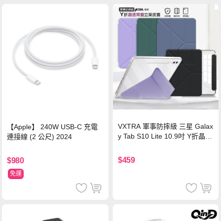
VXTRA 軍事防摔級 三星 Galax
【Apple】 240W USB-C 充電
y Tab S10 Lite 10.9吋 Y折晶透
連接線 (2 公尺) 2024
背蓋立架皮套 含筆槽(經典黑)
$459
$980
免運