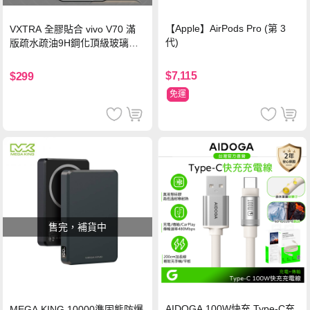
【Apple】AirPods Pro (第 3
VXTRA 全膠貼合 vivo V70 滿
代)
版疏水疏油9H鋼化頂級玻璃貼
保護貼(黑)
$7,115
$299
免運
售完，補貨中
AIDOGA 100W快充 Type-C充
MEGA KING 10000準固態防爆