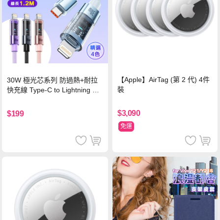
【Apple】AirTag (第 2 代) 4件
30W 極光芯系列 防過熱+耐拉
裝
快充線 Type-C to Lightning 傳
輸充電線(1.2M)黑色
$3,090
$199
免運