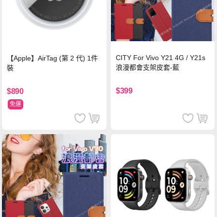
CITY For Vivo Y21 4G / Y21s
【Apple】AirTag (第 2 代) 1件
浪漫都會支架皮套-藍
裝
$399
$890
免運