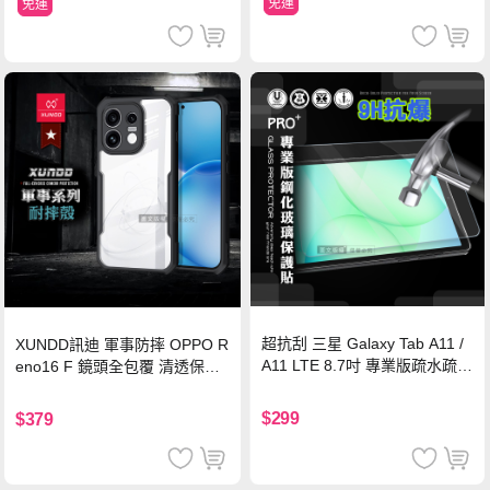
免運
免運
超抗刮 三星 Galaxy Tab A11 /
XUNDD訊迪 軍事防摔 OPPO R
A11 LTE 8.7吋 專業版疏水疏油
eno16 F 鏡頭全包覆 清透保護
9H鋼化玻璃膜 平板玻璃貼
殼 手機殼(夜幕黑)
$299
$379