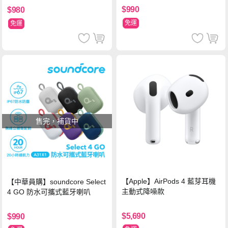
$990
$980
免運
免運
售完，補貨中
【Apple】AirPods 4 藍芽耳機
【中華員購】soundcore Select
主動式降噪款
4 GO 防水可攜式藍牙喇叭
$5,690
$990