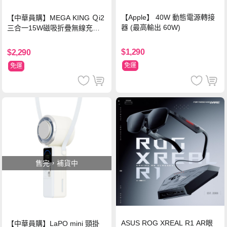
【Apple】 40W 動態電源轉接
【中華員購】MEGA KING Ｑi2
器 (最高輸出 60W)
三合一15W磁吸折疊無線充電
支架 黑
$1,290
$2,290
免運
免運
售完，補貨中
ASUS ROG XREAL R1 AR眼
【中華員購】LaPO mini 頸掛