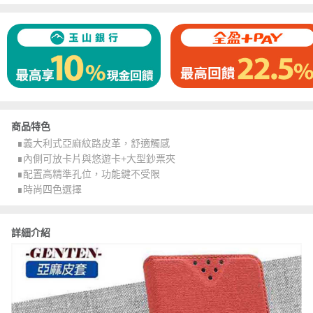
商品特色
∎義大利式亞麻紋路皮革，舒適觸感
∎內側可放卡片與悠遊卡+大型鈔票夾
∎配置高精準孔位，功能鍵不受限
∎時尚四色選擇
詳細介紹