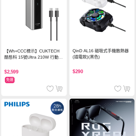
QinD AL16 磁吸式手機散熱器
【Wh+CCC標示】CUKTECH
(插電款)(黑色)
酷態科 15號Ultra 210W 行動電
源 20000mAh (PB200U) -灰色
$290
$2,599
免運