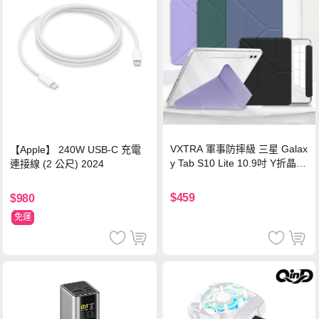
VXTRA 軍事防摔級 三星 Galax
【Apple】 240W USB-C 充電
y Tab S10 Lite 10.9吋 Y折晶透
連接線 (2 公尺) 2024
背蓋立架皮套 含筆槽(經典黑)
$459
$980
免運