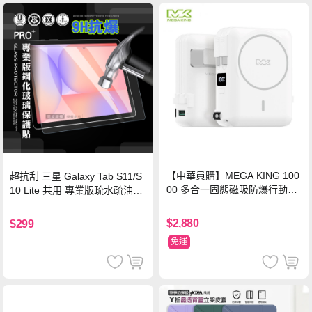
【中華員購】MEGA KING 100
超抗刮 三星 Galaxy Tab S11/S
00 多合一固態磁吸防爆行動電
10 Lite 共用 專業版疏水疏油9H
源 冰曜白
鋼化玻璃膜 平板玻璃貼
$2,880
$299
免運