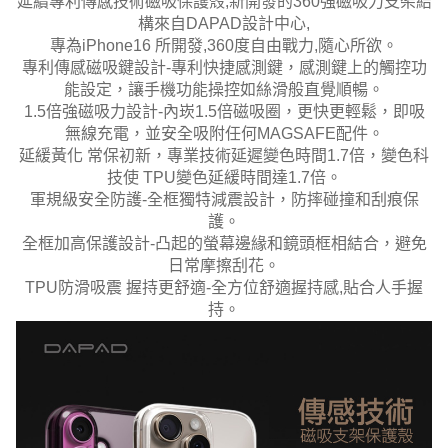
延續專利傳感技術磁吸保護殼,新開發的360強磁吸力支架結
構來自DAPAD設計中心,
專為iPhone16 所開發,360度自由戰力,隨心所欲。
專利傳感磁吸鍵設計-專利快捷感測鍵，感測鍵上的觸控功
能設定，讓手機功能操控如絲滑般直覺順暢。
1.5倍強磁吸力設計-內崁1.5倍磁吸圈，更快更輕鬆，即吸
無線充電，並安全吸附任何MAGSAFE配件。
延緩黃化 常保初新，專業技術延遲變色時間1.7倍，變色科
技使 TPU變色延緩時間達1.7倍。
軍規級安全防護-全框獨特減震設計，防摔碰撞和刮痕保
護。
全框加高保護設計-凸起的螢幕邊緣和鏡頭框相結合，避免
日常摩擦刮花。
TPU防滑吸震 握持更舒適-全方位舒適握持感,貼合人手握
持。