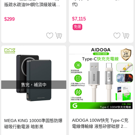
代)
版疏水疏油9H鋼化頂級玻璃貼
保護貼(黑)
$7,115
$299
免運
售完，補貨中
AIDOGA 100W快充 Type-C充
MEGA KING 10000準固態防爆
電線傳輸線 液態矽膠硅膠 2M
磁吸行動電源 暗影黑
支援iPhone17/安卓/手機/平板