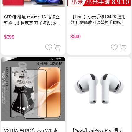
【Timo】小米手環10/9/8 通用
CITY都會風 realme 16 插卡立
款 尼龍織紋回環替換手環錶帶-
架磁力手機皮套 有吊飾孔(承諾
珍珠粉
黑)
$249
$399
【Apple】AirPods Pro (第 3
VXTRA 全膠貼合 vivo V70 滿