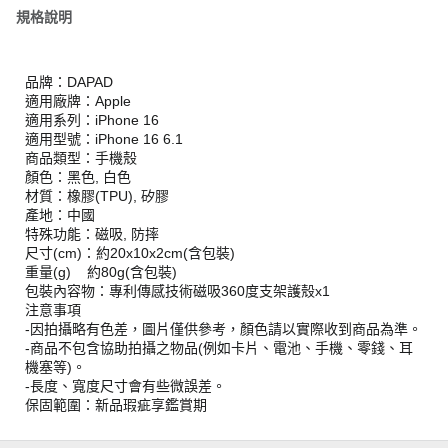
規格說明
品牌：DAPAD
適用廠牌：Apple
適用系列：iPhone 16
適用型號：iPhone 16 6.1
商品類型：手機殼
顏色：黑色, 白色
材質：橡膠(TPU), 矽膠
產地：中國
特殊功能：磁吸, 防摔
尺寸(cm)：約20x10x2cm(含包裝)
重量(g) 約80g(含包裝)
包裝內容物：專利傳感技術磁吸360度支架護殼x1
注意事項
-因拍攝略有色差，圖片僅供參考，顏色請以實際收到商品為準。
-商品不包含協助拍攝之物品(例如卡片、電池、手機、零錢、耳
機塞等)。
-長度、寬度尺寸會有些微誤差。
保固範圍：新品瑕疵享鑑賞期