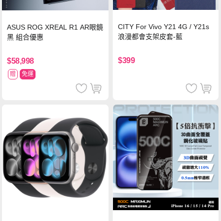
CITY For Vivo Y21 4G / Y21s
ASUS ROG XREAL R1 AR眼鏡
浪漫都會支架皮套-藍
黑 組合優惠
$399
$58,998
贈
免運