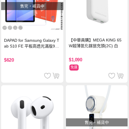
售完，補貨中
【中華員購】MEGA KING 65
DAPAD for Samsung Galaxy T
W超薄氮化鎵旅充頭(2C) 白
ab S10 FE 平板高透光滿版9H
鋼化玻璃保護貼
$1,090
$620
免運
售完，補貨中