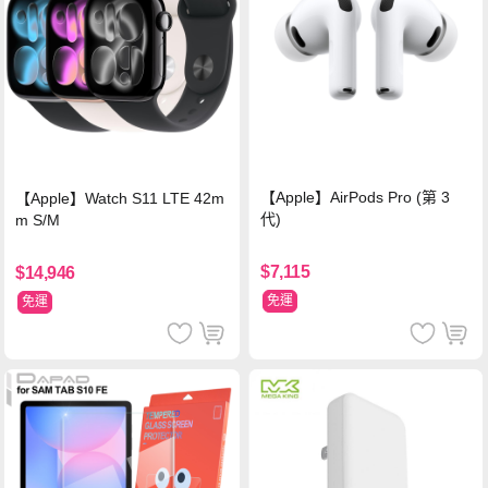
【Apple】AirPods Pro (第 3
【Apple】Watch S11 LTE 42m
代)
m S/M
$7,115
$14,946
免運
免運