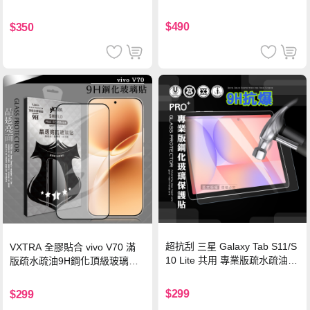
硅膠 2M 支援iPhone17/安卓/手
機/平板/筆電
$490
$350
超抗刮 三星 Galaxy Tab S11/S
VXTRA 全膠貼合 vivo V70 滿
10 Lite 共用 專業版疏水疏油9
版疏水疏油9H鋼化頂級玻璃貼
H鋼化玻璃膜 平板玻璃貼
保護貼(黑)
$299
$299