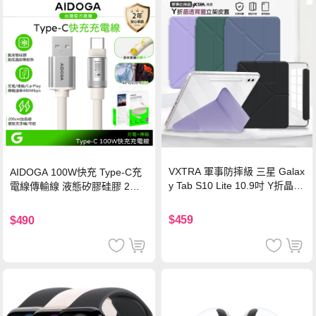
VXTRA 軍事防摔級 三星 Galax
AIDOGA 100W快充 Type-C充
y Tab S10 Lite 10.9吋 Y折晶透
電線傳輸線 液態矽膠硅膠 2M
背蓋立架皮套 含筆槽(經典黑)
支援iPhone17/安卓/手機/平板
$459
$490