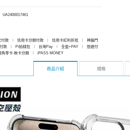
︱
UA2400017461
次付款
︱
信用卡分期付款
︱
信用卡紅利折抵
︱
神腦門
y付款
︱
Pi拍錢包
︱
台灣Pay
︱
全盈+PAY
︱
悠遊付
銀角零卡-無卡分期
︱
iPASS MONEY
商品介紹
規格