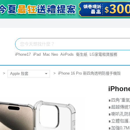
iPhone17
iPad
Mac Neo
AirPods
衛生紙
LG家電租賃服務
iPhone 16 Pro 新四角透明防撞手機殼
Apple 殼套
iPho
∎四角"重
∎超越傳統T
∎喇叭孔防
∎立體包護
∎加強0.7