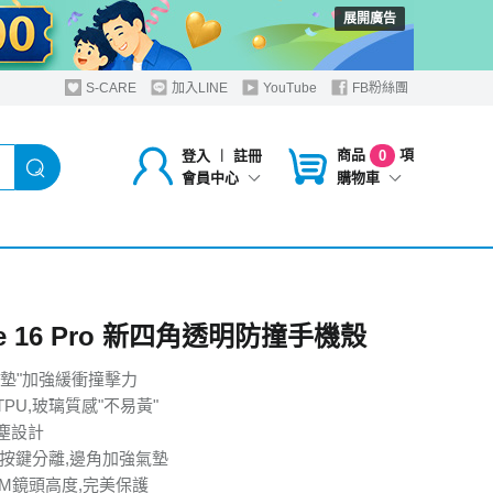
展開廣告
S-CARE
加入LINE
YouTube
FB粉絲團
商品
項
登入
︱
註冊
0
購物車
會員中心
ne 16 Pro 新四角透明防撞手機殼
氣墊"加強緩衝撞擊力
PU,玻璃質感"不易黃"
塵設計
.按鍵分離,邊角加強氣墊
MM鏡頭高度,完美保護