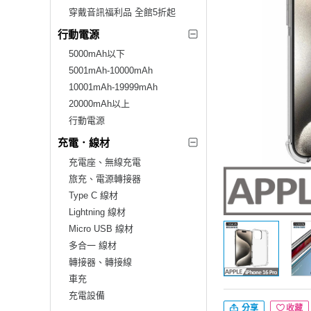
穿戴音訊福利品 全館5折起
行動電源
5000mAh以下
5001mAh-10000mAh
10001mAh-19999mAh
20000mAh以上
行動電源
充電．線材
充電座、無線充電
旅充、電源轉接器
Type C 線材
Lightning 線材
Micro USB 線材
多合一 線材
轉接器、轉接線
車充
充電設備
分享
收藏