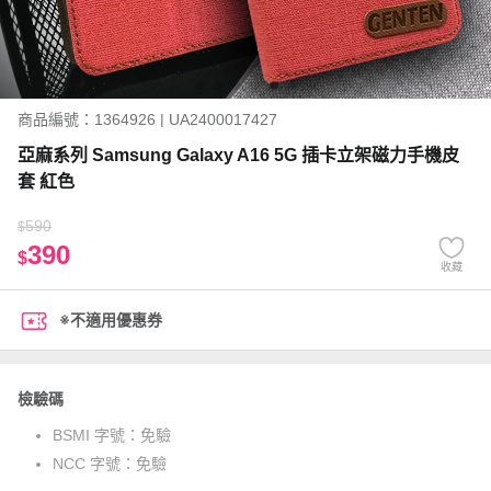
商品編號：1364926 | UA2400017427
亞麻系列 Samsung Galaxy A16 5G 插卡立架磁力手機皮
套 紅色
590
$
390
$
收藏
※不適用優惠券
檢驗碼
BSMI 字號：
免驗
NCC 字號：
免驗