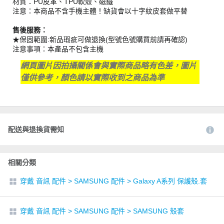
材質：PU皮革、TPU軟殼、磁鐵
注意：本商品不含手機主體！缺貨會以十字紋皮套做平替
售後服務：
★保固範圍:新品瑕疵可做退換(型號色號購買前請再確認)
注意事項：本產品不包含主機
網頁圖片因拍攝關係會與實際商品略有色差，圖片
僅供參考，顏色請以實際收到之商品為準
配送與退換貨需知
相關分類
穿戴 音訊 配件
>
SAMSUNG 配件
>
Galaxy A系列 保護殼.套
穿戴 音訊 配件
>
SAMSUNG 配件
>
SAMSUNG 殼套