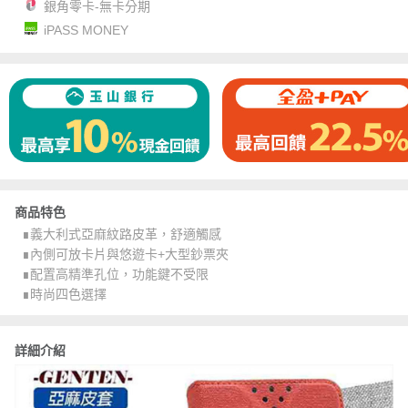
銀角零卡-無卡分期
iPASS MONEY
商品特色
∎義大利式亞麻紋路皮革，舒適觸感
∎內側可放卡片與悠遊卡+大型鈔票夾
∎配置高精準孔位，功能鍵不受限
∎時尚四色選擇
詳細介紹