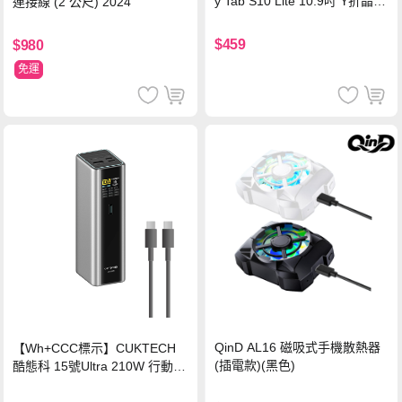
y Tab S10 Lite 10.9吋 Y折晶透
連接線 (2 公尺) 2024
背蓋立架皮套 含筆槽(經典黑)
$459
$980
免運
QinD AL16 磁吸式手機散熱器
【Wh+CCC標示】CUKTECH
(插電款)(黑色)
酷態科 15號Ultra 210W 行動電
源 20000mAh (PB200U) -灰色