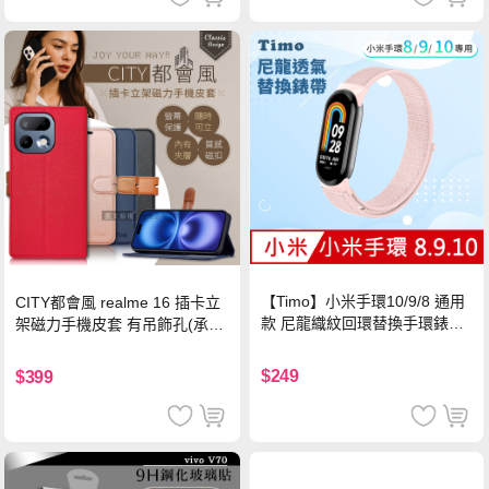
【Timo】小米手環10/9/8 通用
CITY都會風 realme 16 插卡立
款 尼龍織紋回環替換手環錶帶-
架磁力手機皮套 有吊飾孔(承諾
珍珠粉
黑)
$249
$399