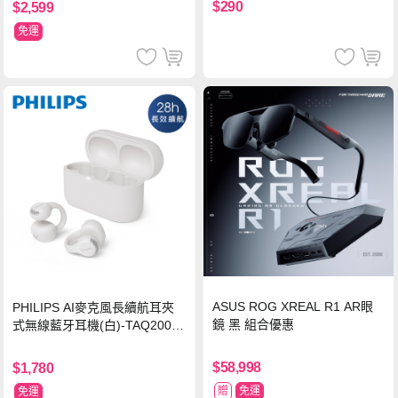
$290
$2,599
免運
ASUS ROG XREAL R1 AR眼
PHILIPS AI麥克風長續航耳夾
鏡 黑 組合優惠
式無線藍牙耳機(白)-TAQ2000
WT
$58,998
$1,780
贈
免運
免運