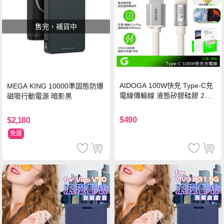
售完，補貨中
AIDOGA 100W快充 Type-C充
MEGA KING 10000準固態防爆
電線傳輸線 液態矽膠硅膠 2M
磁吸行動電源 暗影黑
支援iPhone17/安卓/手機/平板
$490
$2,180
免運