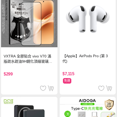
【Apple】AirPods Pro (第 3
VXTRA 全膠貼合 vivo V70 滿
代)
版疏水疏油9H鋼化頂級玻璃貼
保護貼(黑)
$7,115
$299
免運