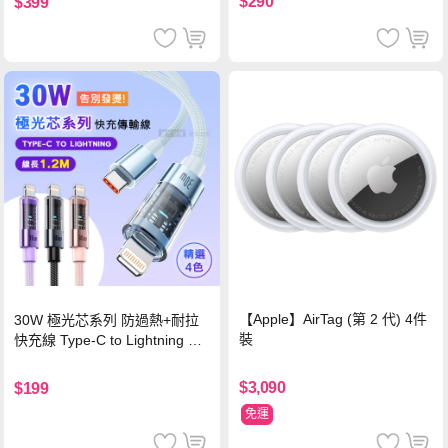
$290
$399
【Apple】AirTag (第 2 代) 4件
30W 極光芯系列 防過熱+耐拉
裝
快充線 Type-C to Lightning 傳
輸充電線(1.2M)黑色
$3,090
$199
免運