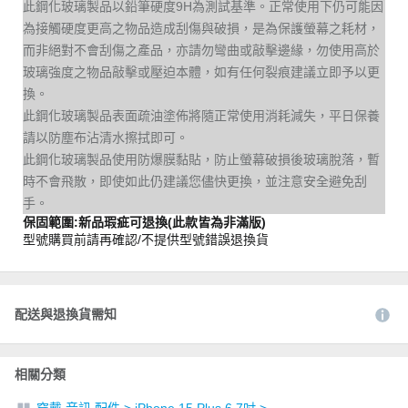
此鋼化玻璃製品以鉛筆硬度9H為測試基準。正常使用下仍可能因
為接觸硬度更高之物品造成刮傷與破損，是為保護螢幕之耗材，
而非絕對不會刮傷之產品，亦請勿彎曲或敲擊邊緣，勿使用高於
玻璃強度之物品敲擊或壓迫本體，如有任何裂痕建議立即予以更
換。
此鋼化玻璃製品表面疏油塗佈將隨正常使用消耗減失，平日保養
請以防塵布沾清水擦拭即可。
此鋼化玻璃製品使用防爆膜黏貼，防止螢幕破損後玻璃脫落，暫
時不會飛散，即使如此仍建議您儘快更換，並注意安全避免刮
手。
保固範圍:新品瑕疵可退換(此款皆為非滿版)
型號購買前請再確認/不提供型號錯誤退換貨
配送與退換貨需知
相關分類