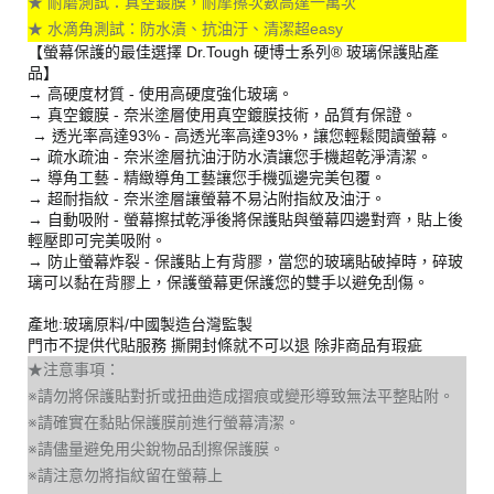
★ 耐磨測試：真空鍍膜，耐摩擦次數高達一萬次
★ 水滴角測試：防水漬、抗油汙、清潔超easy
【螢幕保護的最佳選擇 Dr.Tough 硬博士系列® 玻璃保護貼產
品】
→ 高硬度材質 - 使用高硬度強化玻璃。
→ 真空鍍膜 - 奈米塗層使用真空鍍膜技術，品質有保證。
→ 透光率高達93% - 高透光率高達93%，讓您輕鬆閱讀螢幕。
→ 疏水疏油 - 奈米塗層抗油汙防水漬讓您手機超乾淨清潔。
→ 導角工藝 - 精緻導角工藝讓您手機弧邊完美包覆。
→ 超耐指紋 - 奈米塗層讓螢幕不易沾附指紋及油汙。
→ 自動吸附 - 螢幕擦拭乾淨後將保護貼與螢幕四邊對齊，貼上後
輕壓即可完美吸附。
→ 防止螢幕炸裂 - 保護貼上有背膠，當您的玻璃貼破掉時，碎玻
璃可以黏在背膠上，保護螢幕更保護您的雙手以避免刮傷。
產地:玻璃原料/中國製造台灣監製
門市不提供代貼服務 撕開封條就不可以退 除非商品有瑕疵
★注意事項：
※請勿將保護貼對折或扭曲造成摺痕或變形導致無法平整貼附。
※請確實在黏貼保護膜前進行螢幕清潔。
※請儘量避免用尖銳物品刮擦保護膜。
※請注意勿將指紋留在螢幕上