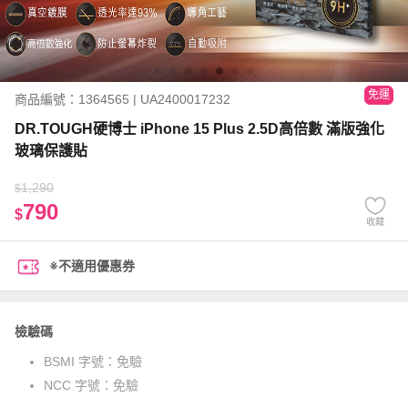
免運
商品編號：1364565 | UA2400017232
DR.TOUGH硬博士 iPhone 15 Plus 2.5D高倍數 滿版強化
玻璃保護貼
1,290
$
790
$
收藏
※不適用優惠券
檢驗碼
BSMI 字號：
免驗
NCC 字號：
免驗