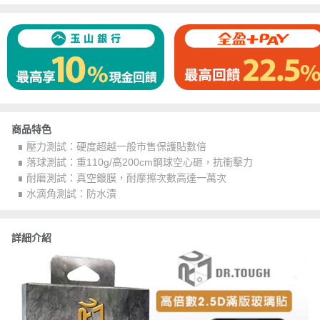
商品特色
∎ 壓力測試：硬度超越一般市售保護貼數倍
∎ 落球測試：重110g/高200cm鋼球空心砸，抗衝擊力
∎ 耐磨測試：真空鍍膜，耐摩擦次數高達一萬次
∎ 水滴角測試：防水漬
詳細介紹