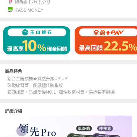
銀角零卡-無卡分期
iPASS MONEY
商品特色
鋁合金鏡頭框★質感升級UP!UP!
碳纖紋背蓋，觸感極佳防指紋
鏡頭加高，防護愛機NO.1│彈性軟框材質，易拆裝不刮機!
詳細介紹