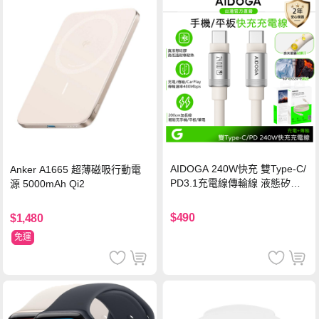
AIDOGA 240W快充 雙Type-C/
Anker A1665 超薄磁吸行動電
PD3.1充電線傳輸線 液態矽膠
源 5000mAh Qi2
硅膠 2M 支援iPhone17/安卓/手
機/平板/筆電
$490
$1,480
免運