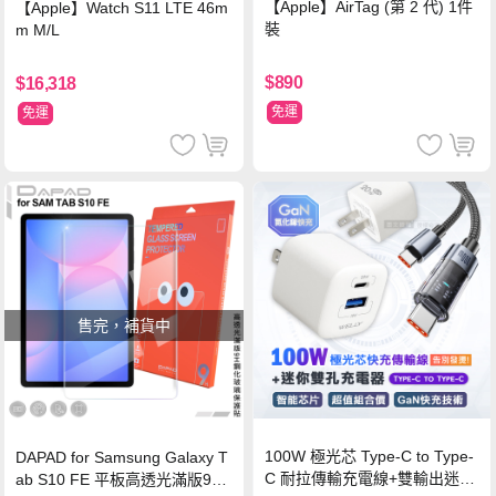
【Apple】AirTag (第 2 代) 1件
【Apple】Watch S11 LTE 46m
裝
m M/L
$890
$16,318
免運
免運
售完，補貨中
100W 極光芯 Type-C to Type-
DAPAD for Samsung Galaxy T
C 耐拉傳輸充電線+雙輸出迷你
ab S10 FE 平板高透光滿版9H