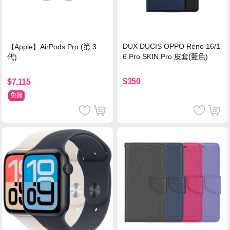
DUX DUCIS OPPO Reno 16/1
【Apple】AirPods Pro (第 3
6 Pro SKIN Pro 皮套(藍色)
代)
$350
$7,115
免運