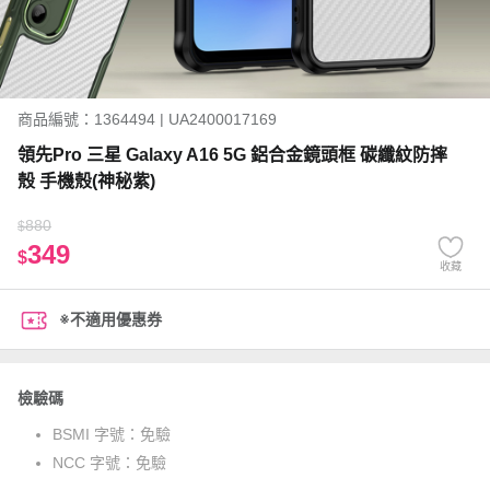
商品編號：1364494 | UA2400017169
領先Pro 三星 Galaxy A16 5G 鋁合金鏡頭框 碳纖紋防摔
殼 手機殼(神秘紫)
880
$
349
$
收藏
※不適用優惠券
檢驗碼
BSMI 字號：
免驗
NCC 字號：
免驗