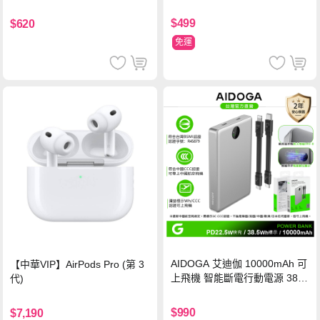
氮化鎵充電器
鋼化玻璃保護貼
$499
$620
免運
AIDOGA 艾迪伽 10000mAh 可
【中華VIP】AirPods Pro (第 3
上飛機 智能斷電行動電源 38.5
代)
Wh PD雙向快充充電線 鈦銀 台
灣BSMI/中國CCC/歐美CE/FCC
$990
$7,190