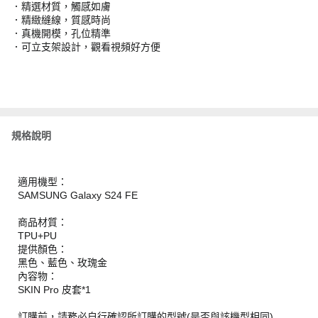
．精選材質，觸感如膚
．精緻縫線，質感時尚
．真機開模，孔位精準
．可立支架設計，觀看視頻好方便
規格說明
適用機型：
SAMSUNG Galaxy S24 FE
商品材質：
TPU+PU
提供顏色：
黑色、藍色、玫瑰金
內容物：
SKIN Pro 皮套*1
訂購前，請務必自行確認所訂購的型號(是否與該機型相同)