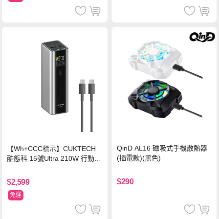
QinD AL16 磁吸式手機散熱器
【Wh+CCC標示】CUKTECH
(插電款)(黑色)
酷態科 15號Ultra 210W 行動電
源 20000mAh (PB200U) -灰色
$290
$2,599
免運