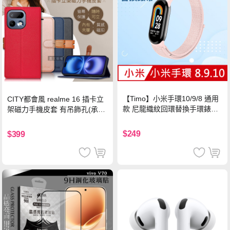
【Timo】小米手環10/9/8 通用
CITY都會風 realme 16 插卡立
款 尼龍織紋回環替換手環錶帶-
架磁力手機皮套 有吊飾孔(承諾
珍珠粉
黑)
$249
$399