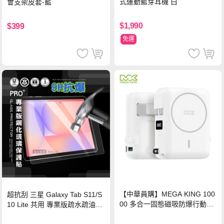
式運動藍芽耳機 白
會支架皮套-藍
$1,990
$399
免運
【中華員購】MEGA KING 100
超抗刮 三星 Galaxy Tab S11/S
00 多合一固態磁吸防爆行動電
10 Lite 共用 專業版疏水疏油9H
源 冰曜白
鋼化玻璃膜 平板玻璃貼