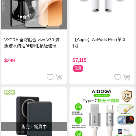
【Apple】AirPods Pro (第 3
VXTRA 全膠貼合 vivo V70 滿
代)
版疏水疏油9H鋼化頂級玻璃貼
保護貼(黑)
$7,115
$299
免運
售完，補貨中