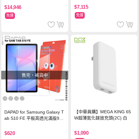
$7,115
$14,946
免運
免運
售完，補貨中
【中華員購】MEGA KING 65
DAPAD for Samsung Galaxy T
W超薄氮化鎵旅充頭(2C) 白
ab S10 FE 平板高透光滿版9H
鋼化玻璃保護貼
$1,090
$620