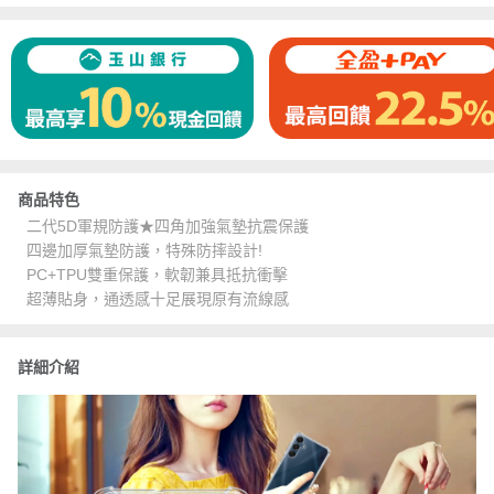
商品特色
二代5D軍規防護★四角加強氣墊抗震保護
四邊加厚氣墊防護，特殊防摔設計!
PC+TPU雙重保護，軟韌兼具抵抗衝擊
超薄貼身，通透感十足展現原有流線感
詳細介紹