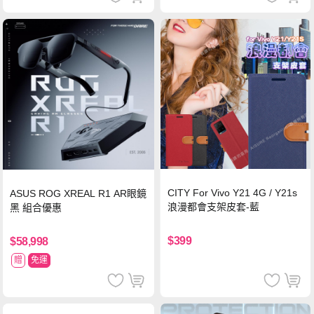
CITY For Vivo Y21 4G / Y21s
ASUS ROG XREAL R1 AR眼鏡
浪漫都會支架皮套-藍
黑 組合優惠
$399
$58,998
贈
免運