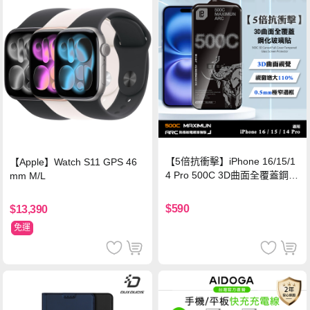
【5倍抗衝擊】iPhone 16/15/1
【Apple】Watch S11 GPS 46
4 Pro 500C 3D曲面全覆蓋鋼化
mm M/L
玻璃貼 0.5mm極窄邊框 防指紋
保護貼
$590
$13,390
免運