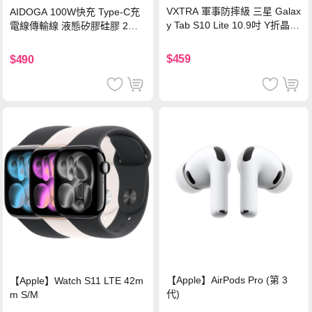
VXTRA 軍事防摔級 三星 Galax
AIDOGA 100W快充 Type-C充
y Tab S10 Lite 10.9吋 Y折晶透
電線傳輸線 液態矽膠硅膠 2M
背蓋立架皮套 含筆槽(經典黑)
支援iPhone17/安卓/手機/平板
$459
$490
【Apple】AirPods Pro (第 3
【Apple】Watch S11 LTE 42m
代)
m S/M