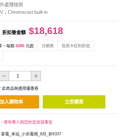
提升處理技術
V；Chromecast built-in
$18,618
折扣後金額
率，每期
6206
元起
分期表
信用卡紅利折抵
* 此商品無適用優惠券
加入購物車
立即購買
後，將有專人與您約定送貨事宜
家電_本站_小米電視_8月_折6337