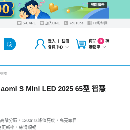
展開廣告
S-CARE
加入LINE
YouTube
FB粉絲團
商品
項
登入
︱
註冊
0
購物車
會員中心
慧顯示器
aomi S Mini LED 2025 65型 智慧
LED高階分區，1200nits峰值亮度，高亮奪目
超高更新率，絲滑順暢