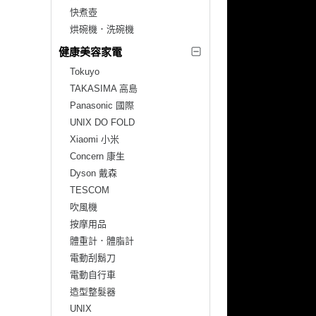
快煮壺
烘碗機．洗碗機
健康美容家電
Tokuyo
TAKASIMA 高島
Panasonic 國際
UNIX DO FOLD
Xiaomi 小米
Concern 康生
Dyson 戴森
TESCOM
吹風機
按摩用品
體重計．體脂計
電動刮鬍刀
電動自行車
造型整髮器
UNIX