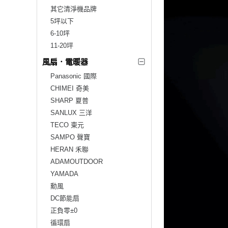
其它清淨機品牌
5坪以下
6-10坪
11-20坪
風扇．電暖器
Panasonic 國際
CHIMEI 奇美
SHARP 夏普
SANLUX 三洋
TECO 東元
SAMPO 聲寶
HERAN 禾聯
ADAMOUTDOOR
YAMADA
勳風
DC節能扇
正負零±0
循環扇