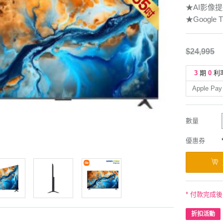
★AI影像
★Google T
$24,995
3
期
0
利
Apple Pay
數量
優惠券
* 付款完成
折扣活動