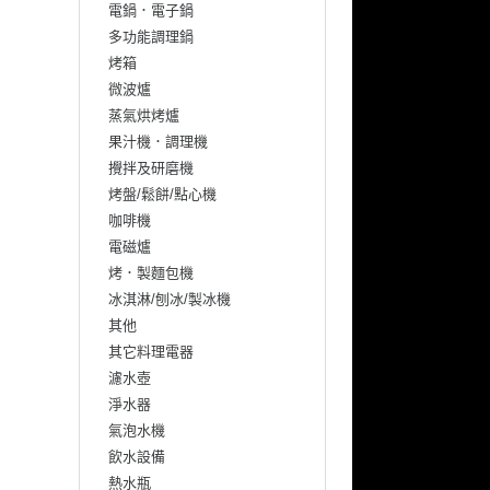
電鍋．電子鍋
多功能調理鍋
烤箱
微波爐
蒸氣烘烤爐
果汁機．調理機
攪拌及研磨機
烤盤/鬆餅/點心機
咖啡機
電磁爐
烤．製麵包機
冰淇淋/刨冰/製冰機
其他
其它料理電器
濾水壺
淨水器
氣泡水機
飲水設備
熱水瓶