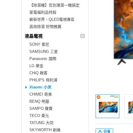
【除濕機】告別潮濕一機搞定
家電福利品特殺
嶄新世界，QLED電視專區
高效除濕 好物推薦
液晶電視
SONY 索尼
SAMSUNG 三星
Panasonic 國際
LG 樂金
CHiQ 啟客
PHILIPS 飛利浦
Xiaomi 小米
CHIMEI 奇美
BENQ 明基
SAMPO 聲寶
TECO 東元
TATUNG 大同
SKYWORTH 創維
分享