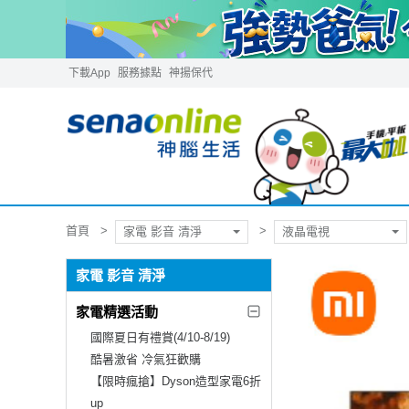
下載App
服務據點
神揚保代
首頁
家電 影音 清淨
液晶電視
家電 影音 清淨
家電精選活動
國際夏日有禮賞(4/10-8/19)
酷暑激省 冷氣狂歡購
【限時瘋搶】Dyson造型家電6折
up