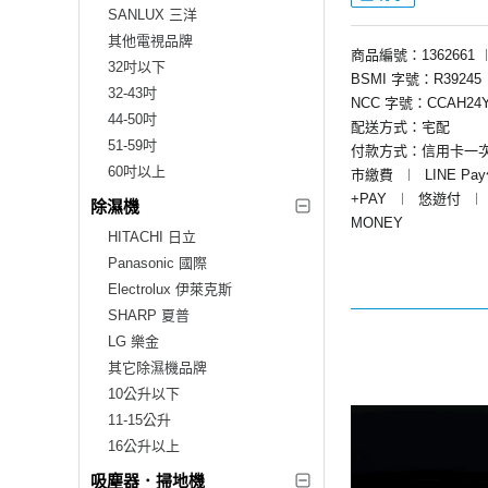
SANLUX 三洋
其他電視品牌
商品編號：1362661
32吋以下
BSMI 字號：R39245
32-43吋
NCC 字號：CCAH24Y
44-50吋
配送方式：宅配
51-59吋
付款方式：信用卡一
60吋以上
市繳費
︱
LINE Pa
+PAY
︱
悠遊付
︱
除濕機
MONEY
HITACHI 日立
Panasonic 國際
Electrolux 伊萊克斯
SHARP 夏普
LG 樂金
其它除濕機品牌
10公升以下
11-15公升
16公升以上
吸塵器．掃地機