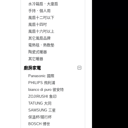
水冷箱扇．大廈扇
手持．個人用
風扇十二吋以下
風扇十四吋
風扇十六吋以上
其它風扇品牌
電熱毯．熱敷墊
陶瓷式暖器
其它暖器
廚房家電
Panasonic 國際
PHILIPS 飛利浦
bianco di puro 彼安特
ZOJIRUSHI 象印
TATUNG 大同
SAMSUNG 三星
保溫杯/隨行杯
BOSCH 博世