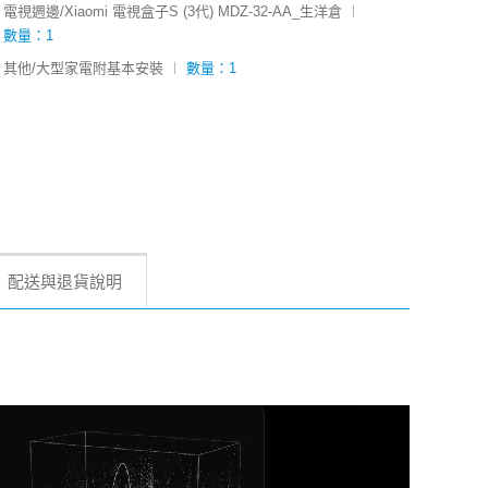
電視週邊/Xiaomi 電視盒子S (3代) MDZ-32-AA_生洋倉
︱
數量：1
其他/大型家電附基本安裝
︱
數量：1
配送與退貨說明