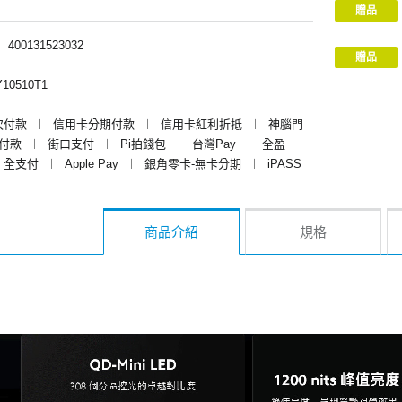
贈品
︱
400131523032
贈品
10510T1
次付款
︱
信用卡分期付款
︱
信用卡紅利折抵
︱
神腦門
y付款
︱
街口支付
︱
Pi拍錢包
︱
台灣Pay
︱
全盈
全支付
︱
Apple Pay
︱
銀角零卡-無卡分期
︱
iPASS
商品介紹
規格