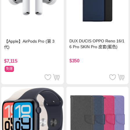
DUX DUCIS OPPO Reno 16/1
【Apple】AirPods Pro (第 3
6 Pro SKIN Pro 皮套(藍色)
代)
$350
$7,115
免運