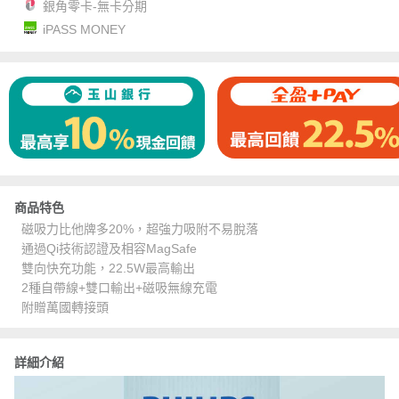
銀角零卡-無卡分期
iPASS MONEY
商品特色
磁吸力比他牌多20%，超強力吸附不易脫落
通過Qi技術認證及相容MagSafe
雙向快充功能，22.5W最高輸出
2種自帶線+雙口輸出+磁吸無線充電
附贈萬國轉接頭
詳細介紹