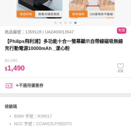
免運
商品編號：1359128 | UA2400013547
【Philips飛利浦】多功能十合一螢幕顯示自帶線磁吸無線
充行動電源10000mAh _漾心粉
2,180
$
1,490
$
收藏
※不適用優惠券
檢驗碼
BSMI 字號：
R39017
NCC 字號：
CCAH23LP3920T0