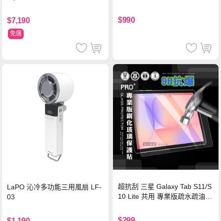
Wh PD雙向快充充電線 鈦銀 台
灣BSMI/中國CCC/歐美CE/FCC
$990
$7,190
認證
免運
超抗刮 三星 Galaxy Tab S11/S
LaPO 沁冷多功能三用風扇 LF-
10 Lite 共用 專業版疏水疏油9
03
H鋼化玻璃膜 平板玻璃貼
$299
$1,190