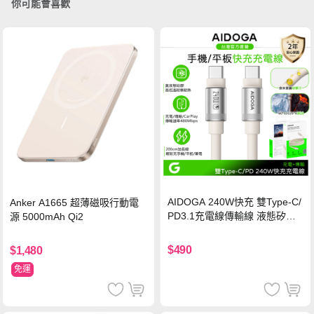
你可能會喜歡
AIDOGA 240W快充 雙Type-C/
Anker A1665 超薄磁吸行動電
PD3.1充電線傳輸線 液態矽膠
源 5000mAh Qi2
硅膠 2M 支援iPhone17/安卓/手
機/平板/筆電
$490
$1,480
免運