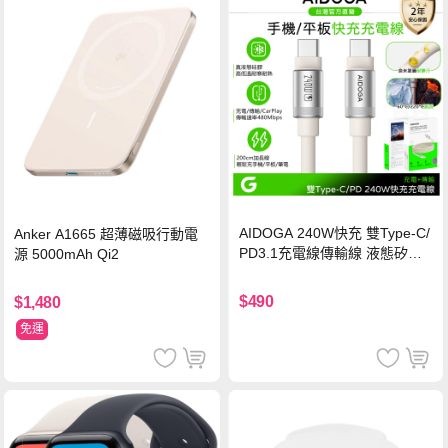
AIDOGA 240W快充 雙Type-C/
Anker A1665 超薄磁吸行動電
PD3.1充電線傳輸線 液態矽膠
源 5000mAh Qi2
硅膠 2M 支援iPhone17/安卓/手
機/平板/筆電
$490
$1,480
免運