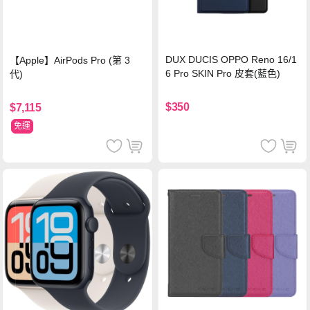
DUX DUCIS OPPO Reno 16/1
【Apple】AirPods Pro (第 3
6 Pro SKIN Pro 皮套(藍色)
代)
$350
$7,115
免運