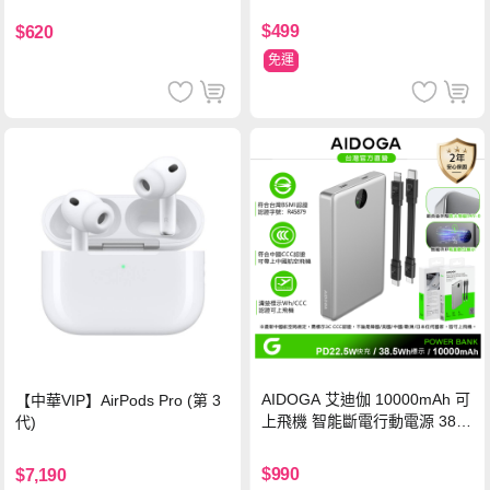
氮化鎵充電器
鋼化玻璃保護貼
$499
$620
免運
AIDOGA 艾迪伽 10000mAh 可
【中華VIP】AirPods Pro (第 3
上飛機 智能斷電行動電源 38.5
代)
Wh PD雙向快充充電線 鈦銀 台
灣BSMI/中國CCC/歐美CE/FCC
$990
$7,190
認證