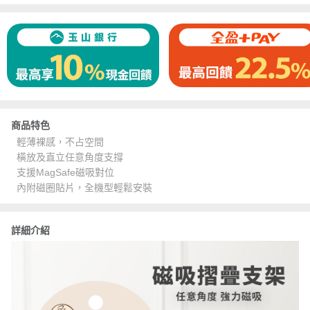
商品特色
輕薄裸感，不占空間
橫放及直立任意角度支撐
支援MagSafe磁吸對位
內附磁圈貼片，全機型輕鬆安裝
詳細介紹