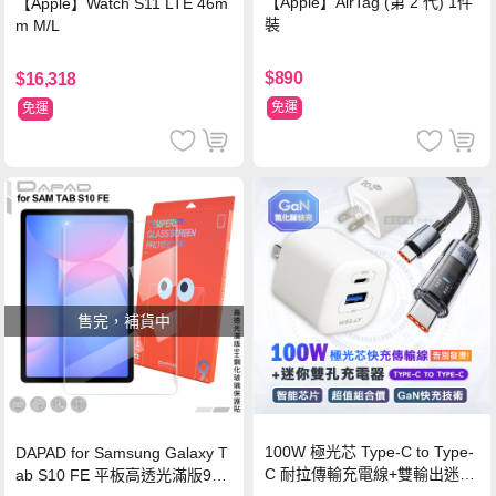
【Apple】AirTag (第 2 代) 1件
【Apple】Watch S11 LTE 46m
裝
m M/L
$890
$16,318
免運
免運
售完，補貨中
100W 極光芯 Type-C to Type-
DAPAD for Samsung Galaxy T
C 耐拉傳輸充電線+雙輸出迷你
ab S10 FE 平板高透光滿版9H