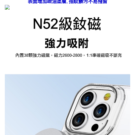
表面增加疏油塗層, 指紋髒污不易殘留