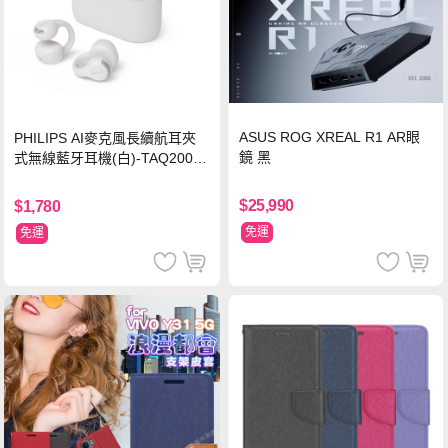
ASUS ROG XREAL R1 AR眼
PHILIPS AI麥克風長續航耳夾
鏡 黑
式無線藍牙耳機(白)-TAQ2000
WT
$25,990
$1,780
免運
免運