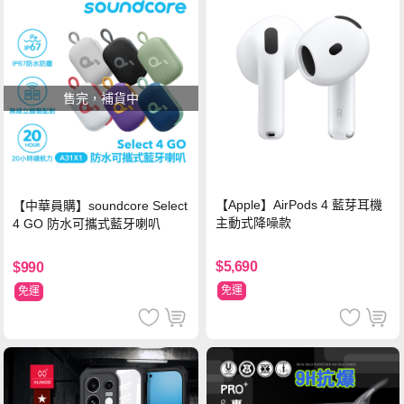
售完，補貨中
【Apple】AirPods 4 藍芽耳機
【中華員購】soundcore Select
主動式降噪款
4 GO 防水可攜式藍牙喇叭
$5,690
$990
免運
免運