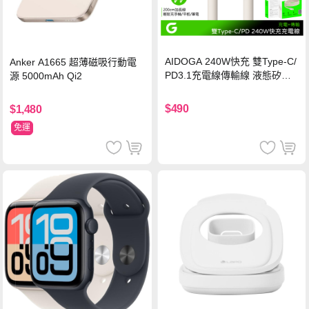
AIDOGA 240W快充 雙Type-C/
Anker A1665 超薄磁吸行動電
PD3.1充電線傳輸線 液態矽膠
源 5000mAh Qi2
硅膠 2M 支援iPhone17/安卓/手
機/平板/筆電
$490
$1,480
免運