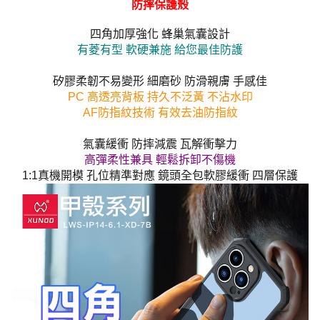
防摔保護殼
四角加厚強化 蜂巢氣囊設計
有菱有型 軟硬兼施 給您最佳防護
矽膠柔韌不易變形 細磨砂 防滑親膚 手感佳
PC 高透亮背板 持久不泛黃 不沾水印
AF防指紋技術 有效去油防指紋
氣囊緩衝 防摔減震 瓦解衝擊力
高彈柔性兼具 輕鬆拆卸不傷機
1:1真機開模 孔位精準對應 鏡頭全包軟膠緩衝 四層保護