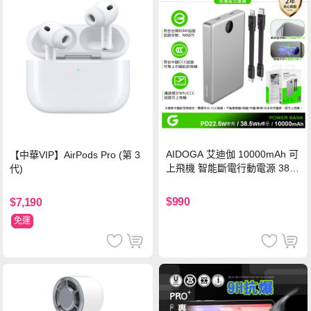
AIDOGA 艾迪伽 10000mAh 可
【中華VIP】AirPods Pro (第 3
上飛機 智能斷電行動電源 38.5
代)
Wh PD雙向快充充電線 鈦銀 台
灣BSMI/中國CCC/歐美CE/FCC
$990
$7,190
認證
免運