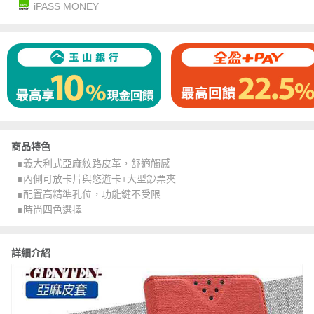
iPASS MONEY
商品特色
∎義大利式亞麻紋路皮革，舒適觸感
∎內側可放卡片與悠遊卡+大型鈔票夾
∎配置高精準孔位，功能鍵不受限
∎時尚四色選擇
詳細介紹