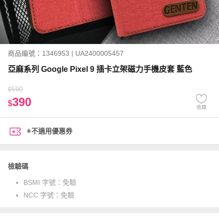
商品編號：1346953 | UA2400005457
亞麻系列 Google Pixel 9 插卡立架磁力手機皮套 藍色
590
$
390
$
收藏
※不適用優惠券
檢驗碼
BSMI 字號：
免驗
NCC 字號：
免驗