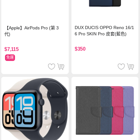
DUX DUCIS OPPO Reno 16/1
【Apple】AirPods Pro (第 3
6 Pro SKIN Pro 皮套(藍色)
代)
$350
$7,115
免運