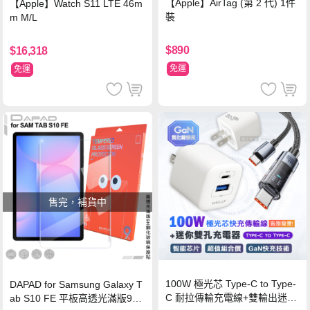
【Apple】AirTag (第 2 代) 1件
【Apple】Watch S11 LTE 46m
裝
m M/L
$890
$16,318
免運
免運
售完，補貨中
100W 極光芯 Type-C to Type-
DAPAD for Samsung Galaxy T
C 耐拉傳輸充電線+雙輸出迷你
ab S10 FE 平板高透光滿版9H