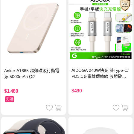
AIDOGA 240W快充 雙Type-C/
Anker A1665 超薄磁吸行動電
PD3.1充電線傳輸線 液態矽膠
源 5000mAh Qi2
硅膠 2M 支援iPhone17/安卓/手
機/平板/筆電
$490
$1,480
免運