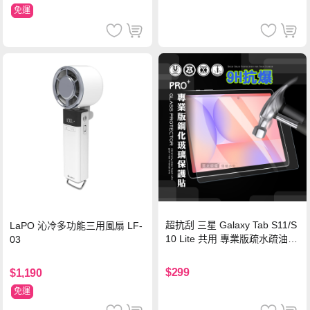
免運
超抗刮 三星 Galaxy Tab S11/S
LaPO 沁冷多功能三用風扇 LF-
10 Lite 共用 專業版疏水疏油9
03
H鋼化玻璃膜 平板玻璃貼
$299
$1,190
免運