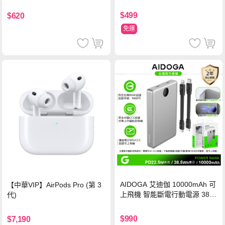
氮化鎵充電器
鋼化玻璃保護貼
$499
$620
免運
AIDOGA 艾迪伽 10000mAh 可
【中華VIP】AirPods Pro (第 3
上飛機 智能斷電行動電源 38.5
代)
Wh PD雙向快充充電線 鈦銀 台
灣BSMI/中國CCC/歐美CE/FCC
$990
$7,190
認證