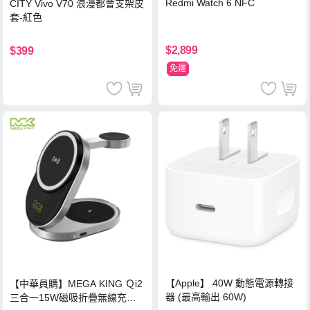
Redmi Watch 6 NFC
CITY Vivo V70 浪漫都會支架皮
套-紅色
$2,899
$399
免運
【Apple】 40W 動態電源轉接
【中華員購】MEGA KING Ｑi2
器 (最高輸出 60W)
三合一15W磁吸折疊無線充電