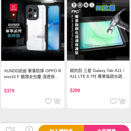
超抗刮 三星 Galaxy Tab A11 /
XUNDD訊迪 軍事防摔 OPPO R
A11 LTE 8.7吋 專業版疏水疏油
eno16 F 鏡頭全包覆 清透保護
9H鋼化玻璃膜 平板玻璃貼
殼 手機殼(夜幕黑)
$299
$379