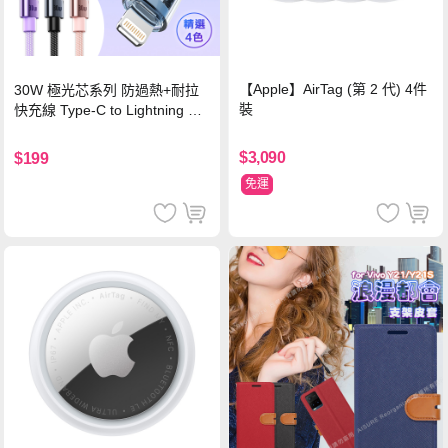
【Apple】AirTag (第 2 代) 4件
30W 極光芯系列 防過熱+耐拉
裝
快充線 Type-C to Lightning 傳
輸充電線(1.2M)黑色
$3,090
$199
免運