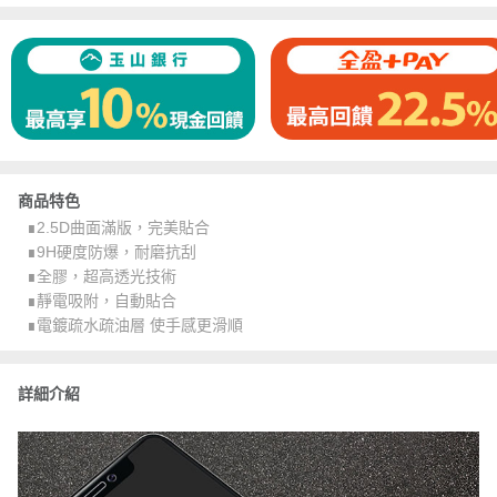
商品特色
∎2.5D曲面滿版，完美貼合
∎9H硬度防爆，耐磨抗刮
∎全膠，超高透光技術
∎靜電吸附，自動貼合
∎電鍍疏水疏油層 使手感更滑順
詳細介紹