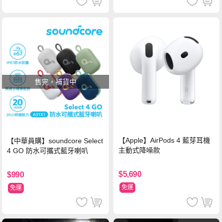
售完，補貨中
【Apple】AirPods 4 藍芽耳機
【中華員購】soundcore Select
主動式降噪款
4 GO 防水可攜式藍牙喇叭
$5,690
$990
免運
免運