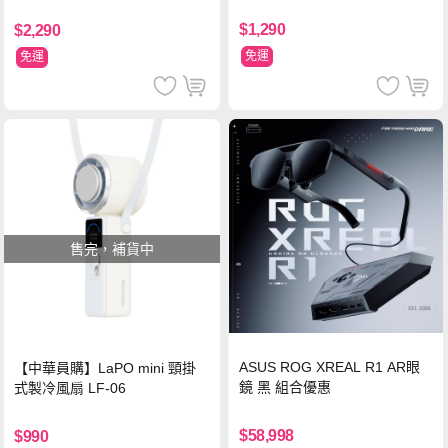
支架 黑
$1,290
$2,290
免運
免運
售完，補貨中
ASUS ROG XREAL R1 AR眼
【中華員購】LaPO mini 頸掛
鏡 黑 組合優惠
式製冷風扇 LF-06
$58,998
$990