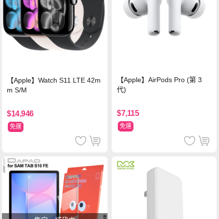
【Apple】AirPods Pro (第 3
【Apple】Watch S11 LTE 42m
代)
m S/M
$7,115
$14,946
免運
免運