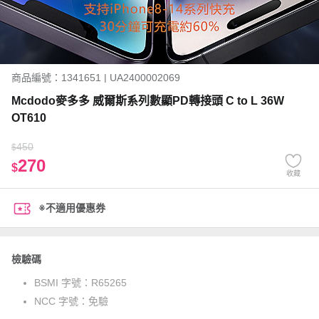
商品編號：1341651 | UA2400002069
Mcdodo麥多多 威爾斯系列數顯PD轉接頭 C to L 36W
OT610
450
$
270
$
收藏
※不適用優惠券
檢驗碼
BSMI 字號：
R65265
NCC 字號：
免驗