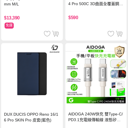
4 Pro 500C 3D曲面全覆蓋鋼化
mm M/L
玻璃貼 0.5mm極窄邊框 防指紋
保護貼
$590
$13,390
免運
AIDOGA 240W快充 雙Type-C/
DUX DUCIS OPPO Reno 16/1
PD3.1充電線傳輸線 液態矽膠
6 Pro SKIN Pro 皮套(藍色)
硅膠 2M 支援iPhone17/安卓/手