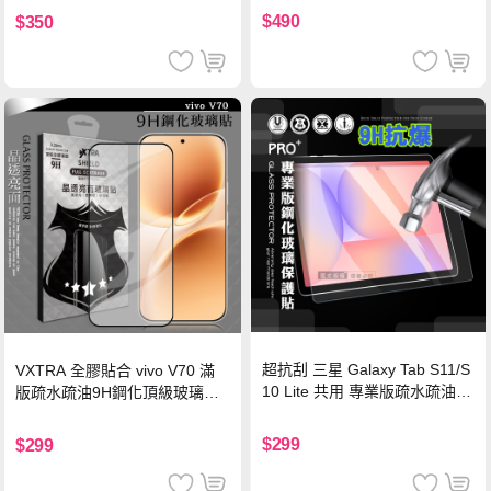
機/平板/筆電
$490
$350
超抗刮 三星 Galaxy Tab S11/S
VXTRA 全膠貼合 vivo V70 滿
10 Lite 共用 專業版疏水疏油9
版疏水疏油9H鋼化頂級玻璃貼
H鋼化玻璃膜 平板玻璃貼
保護貼(黑)
$299
$299