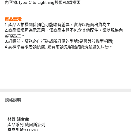
內容物:Type-C to Lightning數顯PD轉接頭
商品需知:
1.產品因拍攝關係顏色可能略有差異，實際以廠商出貨為主。
2.商品情境照為示意用，僅商品主體不包含其他配件，請以規格內
容物為主。
3.訂購前，請務必自行確認所訂購的型號(是否與該機型相同)
4.高標準要求者請慎慮, 購買前請先客服詢問清楚避免糾紛。
規格說明
材質:鋁合金
產品系列:威爾斯系列
產品型號:OT610