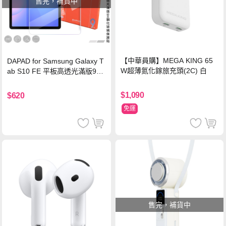
售完，補貨中
【中華員購】MEGA KING 65
DAPAD for Samsung Galaxy T
W超薄氮化鎵旅充頭(2C) 白
ab S10 FE 平板高透光滿版9H
鋼化玻璃保護貼
$1,090
$620
免運
售完，補貨中