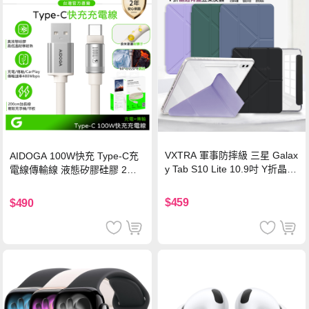
VXTRA 軍事防摔級 三星 Galax
AIDOGA 100W快充 Type-C充
y Tab S10 Lite 10.9吋 Y折晶透
電線傳輸線 液態矽膠硅膠 2M
背蓋立架皮套 含筆槽(經典黑)
支援iPhone17/安卓/手機/平板
$459
$490