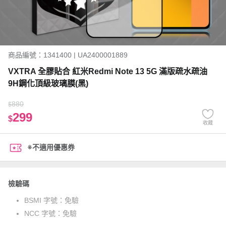
商品編號：1341400 | UA2400001889
VXTRA 全膠貼合 紅米Redmi Note 13 5G 滿版疏水疏油
9H鋼化頂級玻璃膜(黑)
880
$
299
$
收藏
※不適用優惠券
檢驗碼
BSMI 字號：
免驗
NCC 字號：
免驗