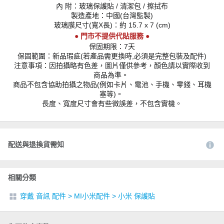
內 附：玻璃保護貼 / 清潔包 / 擦拭布
製造產地：中國(台灣監製)
玻璃膜尺寸(寬X長)：約 15.7 x 7 (cm)
● 門市不提供代貼服務 ●
保固期限：7天
保固範圍：新品瑕疵(若產品需更換時,必須是完整包裝及配件)
注意事項：因拍攝略有色差，圖片僅供參考，顏色請以實際收到
商品為準。
商品不包含協助拍攝之物品(例如卡片、電池、手機、零錢、耳機
塞等)。
長度、寬度尺寸會有些微誤差，不包含實機。
配送與退換貨需知
相關分類
穿戴 音訊 配件
>
MI小米配件
>
小米 保護貼