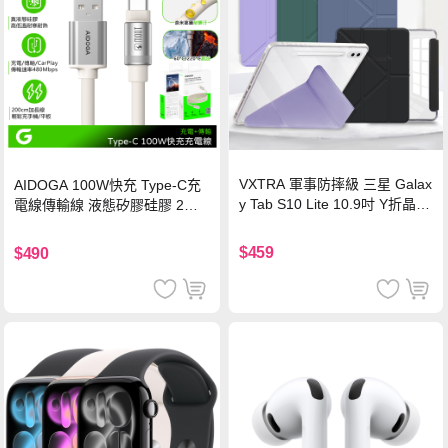
VXTRA 軍事防摔級 三星 Galax
AIDOGA 100W快充 Type-C充
y Tab S10 Lite 10.9吋 Y折晶透
電線傳輸線 液態矽膠硅膠 2M
背蓋立架皮套 含筆槽(經典黑)
支援iPhone17/安卓/手機/平板
$459
$490