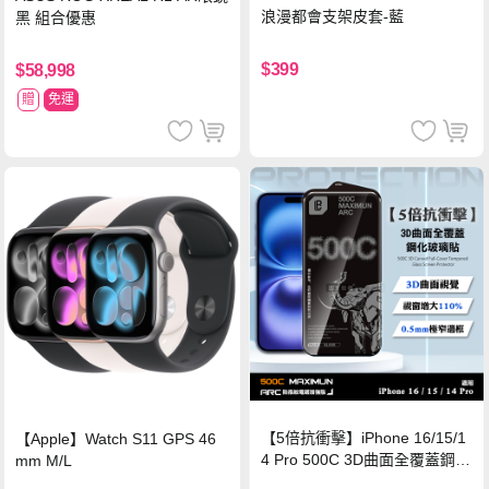
浪漫都會支架皮套-藍
黑 組合優惠
$399
$58,998
贈
免運
【5倍抗衝擊】iPhone 16/15/1
【Apple】Watch S11 GPS 46
4 Pro 500C 3D曲面全覆蓋鋼化
mm M/L
玻璃貼 0.5mm極窄邊框 防指紋