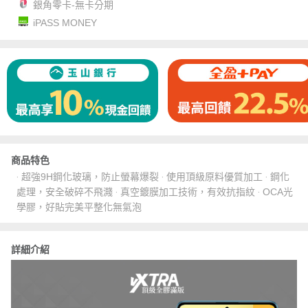
銀角零卡-無卡分期
iPASS MONEY
商品特色
‧ 超強9H鋼化玻璃，防止螢幕爆裂 ‧ 使用頂級原料優質加工 ‧ 鋼化
處理，安全破碎不飛濺 ‧ 真空鍍膜加工技術，有效抗指紋 ‧ OCA光
學膠，好貼完美平整化無氣泡
詳細介紹