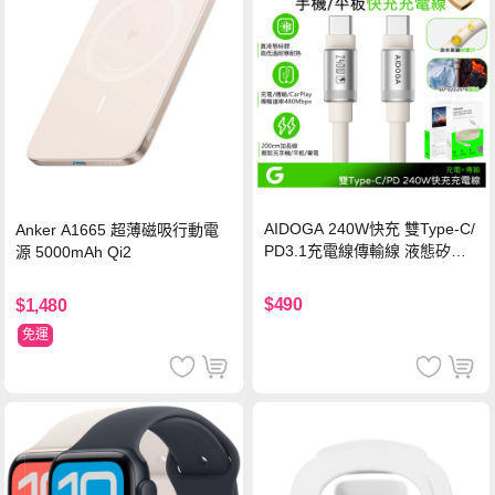
AIDOGA 240W快充 雙Type-C/
Anker A1665 超薄磁吸行動電
PD3.1充電線傳輸線 液態矽膠
源 5000mAh Qi2
硅膠 2M 支援iPhone17/安卓/手
機/平板/筆電
$490
$1,480
免運