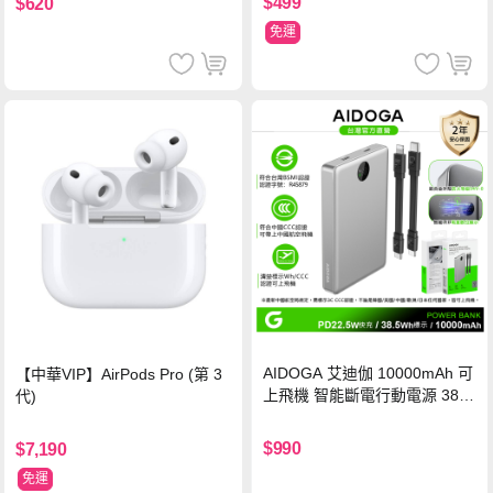
$499
$620
免運
AIDOGA 艾迪伽 10000mAh 可
【中華VIP】AirPods Pro (第 3
上飛機 智能斷電行動電源 38.5
代)
Wh PD雙向快充充電線 鈦銀 台
灣BSMI/中國CCC/歐美CE/FCC
$990
$7,190
認證
免運