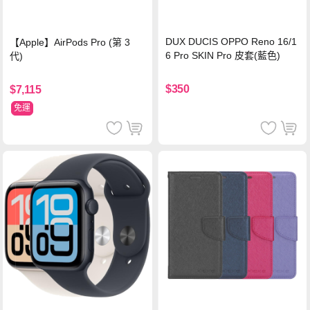
DUX DUCIS OPPO Reno 16/1
【Apple】AirPods Pro (第 3
6 Pro SKIN Pro 皮套(藍色)
代)
$350
$7,115
免運