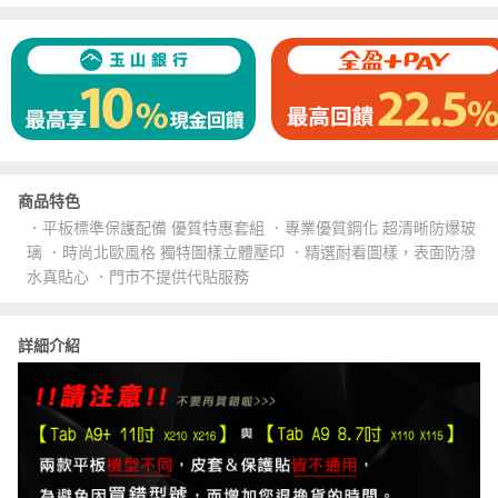
商品特色
．平板標準保護配備 優質特惠套組 ．專業優質鋼化 超清晰防爆玻
璃 ．時尚北歐風格 獨特圖樣立體壓印 ．精選耐看圖樣，表面防潑
水真貼心 ．門市不提供代貼服務
詳細介紹