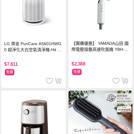
【團購優惠】 YAMADA山田 國
LG 樂金 PuriCare AS601HWG
際電壓摺疊高速吹風機 YBH-12
0 超淨化大白空氣清淨機-Hit 18
QN03G(S)
坪
$2,388
$7,611
免運
免運