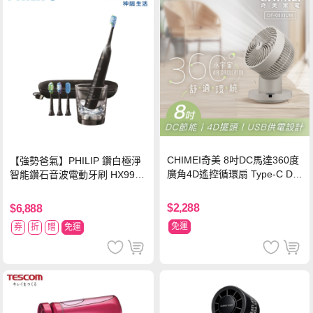
CHIMEI奇美 8吋DC馬達360度
【強勢爸氣】PHILIP 鑽白極淨
廣角4D遙控循環扇 Type-C DF-
智能鑽石音波電動牙刷 HX9924
08X1UM
【贈亮白刷頭】
$2,288
$6,888
免運
券
折
贈
免運