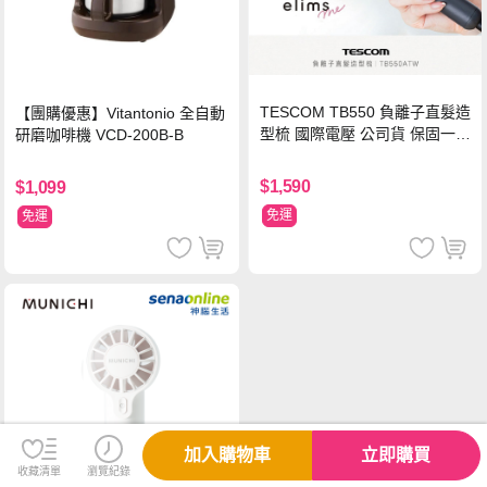
TESCOM TB550 負離子直髮造
【團購優惠】Vitantonio 全自動
型梳 國際電壓 公司貨 保固一年
研磨咖啡機 VCD-200B-B
【贈台灣製 HER‘S護髮帽】
$1,590
$1,099
免運
免運
加入購物車
立即購買
收藏清單
瀏覽紀錄