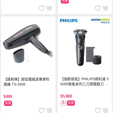
免運
【強勢爸氣】PHILIPS飛利浦 S
【達新牌】超低電磁波專業吹
5000智能系列三刀頭電鬍刀 S5
風機 TS-2600
889/60
$5,988
$498
券
免運
免運