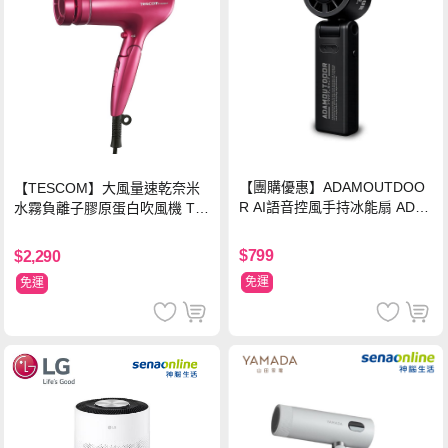
【團購優惠】ADAMOUTDOO
【TESCOM】大風量速乾奈米
R AI語音控風手持冰能扇 ADF
水霧負離子膠原蛋白吹風機 TC
N-HTF520AI
D3000TW 桃紅色 TCD-3000T
W
$799
$2,290
免運
免運