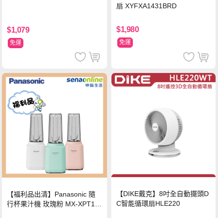
扇 XYFXA1431BRD
$1,980
$1,079
免運
免運
【DIKE戴克】8吋全自動擺頭D
【福利品出清】Panasonic 隨
C智能循環扇HLE220
行杯果汁機 玫瑰粉 MX-XPT10
3-P