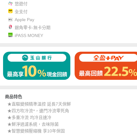
悠遊付
全支付
Apple Pay
銀角零卡-無卡分期
iPASS MONEY
商品特色
★直驅變頻精準溫控 延長7天保鮮
★四方吹冷流⁺，邊門冷流零死角
★多重冷流 均冷且速冷
★鮮淨過濾系統，去味除菌
★智慧變頻壓縮機 享10年保固