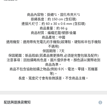
商品內容物：掛繩*1、固化布夾片*1
掛繩長度：約 150 cm (含扣環)
連接片尺寸：約 60 x 30 x 0.6 mm (含扣環)
商品重量：約 66 g
商品材質：編織尼龍/塑膠/金屬
商品產地：中國
適用機型：適用帶有充電孔的手機殼(超薄殼、硬殼和半包手機殼
不適用)
保固期限：7天
保固範圍：新品瑕疵(若產品需更換時,必須是完整包裝及配件)
注意事項：因拍攝略有色差，圖片僅供參考，顏色請以實際收到
商品為準。
商品不包含協助拍攝之物品(例如卡片、電池、零錢、耳機塞
等)。
長度、寬度尺寸會有些微誤差，不含商品主機。
配送與退換貨需知