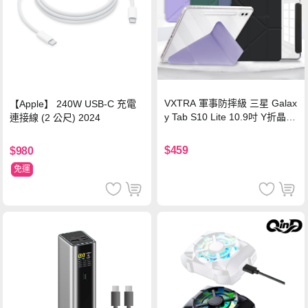
VXTRA 軍事防摔級 三星 Galax
【Apple】 240W USB-C 充電
y Tab S10 Lite 10.9吋 Y折晶透
連接線 (2 公尺) 2024
背蓋立架皮套 含筆槽(經典黑)
$459
$980
免運