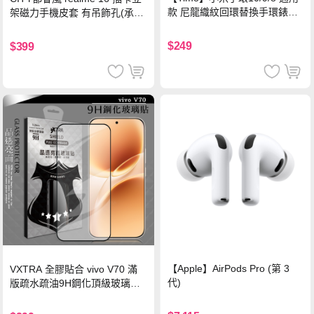
款 尼龍織紋回環替換手環錶帶-
架磁力手機皮套 有吊飾孔(承諾
珍珠粉
黑)
$249
$399
【Apple】AirPods Pro (第 3
VXTRA 全膠貼合 vivo V70 滿
代)
版疏水疏油9H鋼化頂級玻璃貼
保護貼(黑)