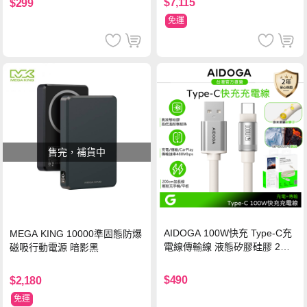
$7,115
$299
免運
售完，補貨中
AIDOGA 100W快充 Type-C充
MEGA KING 10000準固態防爆
電線傳輸線 液態矽膠硅膠 2M
磁吸行動電源 暗影黑
支援iPhone17/安卓/手機/平板
$490
$2,180
免運