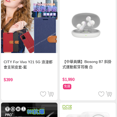
【中華員購】Biosong B7 斜掛
CITY For Vivo Y21 5G 浪漫都
式運動藍芽耳機 白
會支架皮套-藍
$1,990
$399
免運