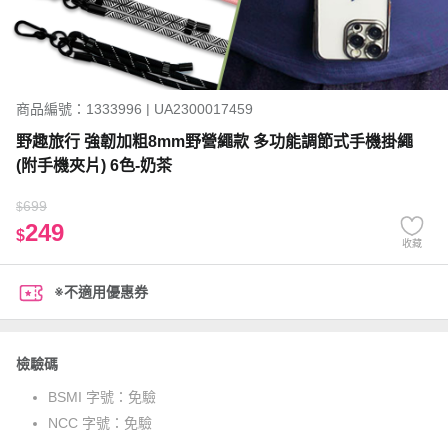
商品編號：1333996 | UA2300017459
野趣旅行 強韌加粗8mm野營繩款 多功能調節式手機掛繩
(附手機夾片) 6色-奶茶
699
$
249
$
收藏
※不適用優惠券
檢驗碼
BSMI 字號：
免驗
NCC 字號：
免驗