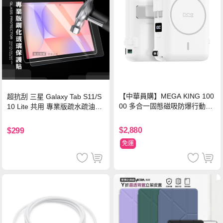
【中華員購】MEGA KING 100
超抗刮 三星 Galaxy Tab S11/S
00 多合一固態磁吸防爆行動電
10 Lite 共用 專業版疏水疏油9H
源 冰曜白
鋼化玻璃膜 平板玻璃貼
$2,880
$299
免運