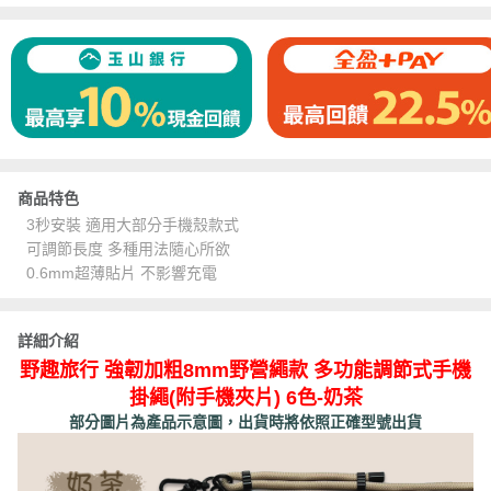
商品特色
3秒安裝 適用大部分手機殼款式
可調節長度 多種用法隨心所欲
0.6mm超薄貼片 不影響充電
詳細介紹
野趣旅行 強韌加粗8mm野營繩款 多功能調節式手機
掛繩(附手機夾片) 6色-奶茶
部分圖片為產品示意圖，出貨時將依照正確型號出貨