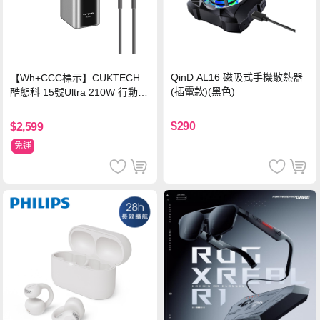
QinD AL16 磁吸式手機散熱器
【Wh+CCC標示】CUKTECH
(插電款)(黑色)
酷態科 15號Ultra 210W 行動電
源 20000mAh (PB200U) -灰色
$290
$2,599
免運