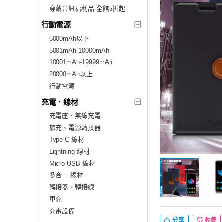
穿戴音訊福利品 全館5折起
行動電源
5000mAh以下
5001mAh-10000mAh
10001mAh-19999mAh
20000mAh以上
行動電源
充電．線材
充電座、無線充電
旅充、電源轉接器
Type C 線材
Lightning 線材
Micro USB 線材
多合一 線材
轉接器、轉接線
車充
充電設備
分享
收藏