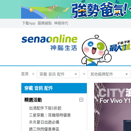
下載App
服務據點
神揚保代
首頁
穿戴 音訊 配件
其他廠牌配件
穿戴 音訊 配件
精選活動
出清配件下殺1折起
三星穿戴｜耳機限時優惠
炎炎夏日出遊必備
週三快閃優惠專區