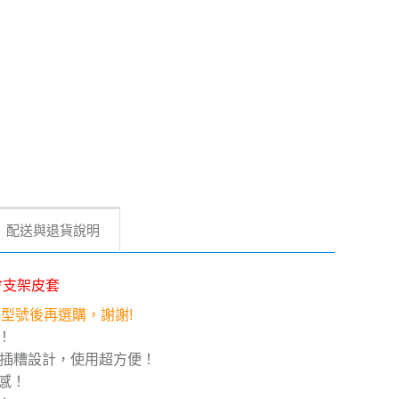
配送與退貨說明
漫都會支架皮套
確認型號後再選購，謝謝!
！
片插糟設計，使用超方便！
感！