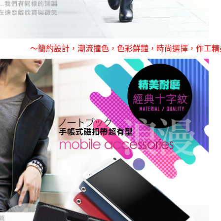
～簡約設計，潮流撞色，色彩鮮豔，時尚選擇，作工精