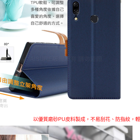
以優質磨砂PU皮料製成，不易刮花、防指紋，