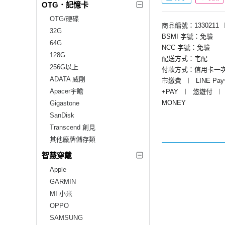
OTG．記憶卡
OTG/硬碟
商品編號：1330211
32G
BSMI 字號：免驗
64G
NCC 字號：免驗
128G
配送方式：宅配
256G以上
付款方式：信用卡一
ADATA 威剛
市繳費
︱
LINE Pa
Apacer宇瞻
+PAY
︱
悠遊付
︱
MONEY
Gigastone
SanDisk
Transcend 創見
其他廠牌儲存類
智慧穿戴
Apple
GARMIN
MI 小米
OPPO
SAMSUNG