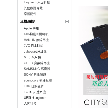
Ergotech 人因科技
其他廠牌穿戴
穿戴配件
耳機/喇叭
Apple 專用
aibo鈞嵐耳機喇叭
HANLIN 無線耳機
JVC 日本時尚
Jabees藍牙耳機
MI 小米耳機
OPPO 真無線耳機
SAMSUNG 高音質
SONY 日系質感
soundcore 藍牙耳機
TDK 日系品牌
TOTU 拓途耳機
UE羅技Logitech
人因科技