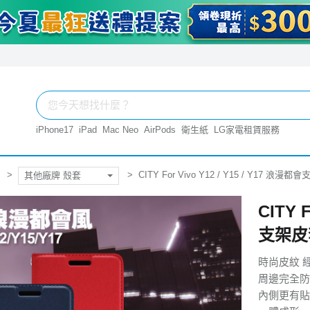
iPhone17
iPad
Mac Neo
AirPods
衛生紙
LG家電租賃服務
CITY For Vivo Y12 / Y15 / Y17 浪
其他廠牌 殼套
CITY 
支架皮
時尚皮紋 
周邊完全防
內側更有貼