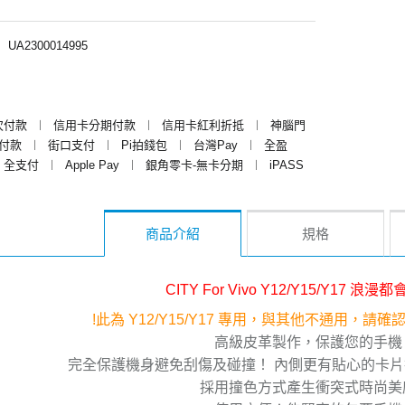
︱
UA2300014995
次付款
︱
信用卡分期付款
︱
信用卡紅利折抵
︱
神腦門
y付款
︱
街口支付
︱
Pi拍錢包
︱
台灣Pay
︱
全盈
全支付
︱
Apple Pay
︱
銀角零卡-無卡分期
︱
iPASS
商品介紹
規格
CITY For Vivo Y12/Y15/Y17 浪
!此為 Y12/Y15/Y17 專用，與其他不通用，請
高級皮革製作，保護您的手機
完全保護機身避免刮傷及碰撞！ 內側更有貼心的卡
採用撞色方式產生衝突式時尚美