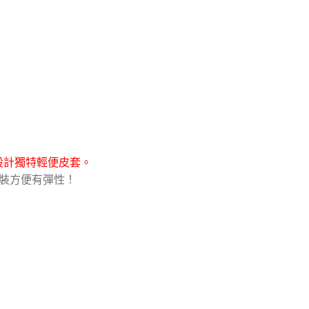
設計獨特輕便皮套。
拆裝方便有彈性！