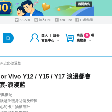
展開廣告
S-CARE
加入LINE
YouTube
FB粉絲團
商品
項
登入
︱
註冊
0
購物車
會員中心
漫都會支架皮套-浪漫藍
For Vivo Y12 / Y15 / Y17 浪漫都會
套-浪漫藍
經典搭配
護避免機身刮傷及碰撞
心的卡片插糟設計