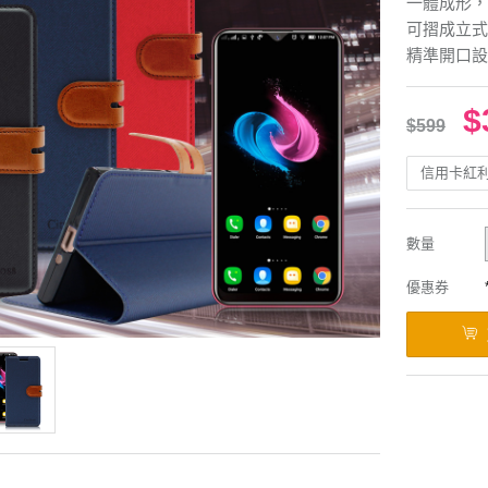
一體成形，
可摺成立式
精準開口設
$
$599
信用卡紅
數量
優惠券