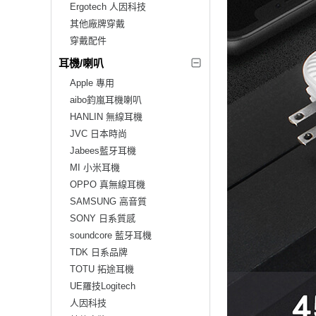
Ergotech 人因科技
其他廠牌穿戴
穿戴配件
耳機/喇叭
Apple 專用
aibo鈞嵐耳機喇叭
HANLIN 無線耳機
JVC 日本時尚
Jabees藍牙耳機
MI 小米耳機
OPPO 真無線耳機
SAMSUNG 高音質
SONY 日系質感
soundcore 藍牙耳機
TDK 日系品牌
TOTU 拓途耳機
UE羅技Logitech
人因科技