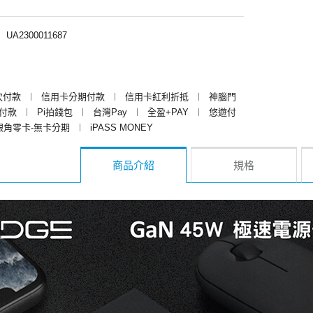
︱
UA2300011687
次付款
︱
信用卡分期付款
︱
信用卡紅利折抵
︱
神腦門
y付款
︱
Pi拍錢包
︱
台灣Pay
︱
全盈+PAY
︱
悠遊付
銀角零卡-無卡分期
︱
iPASS MONEY
商品介紹
規格