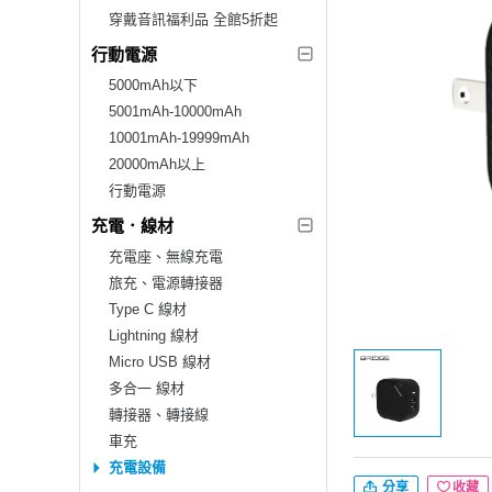
穿戴音訊福利品 全館5折起
行動電源
5000mAh以下
5001mAh-10000mAh
10001mAh-19999mAh
20000mAh以上
行動電源
充電．線材
充電座、無線充電
旅充、電源轉接器
Type C 線材
Lightning 線材
Micro USB 線材
多合一 線材
轉接器、轉接線
車充
充電設備
分享
收藏