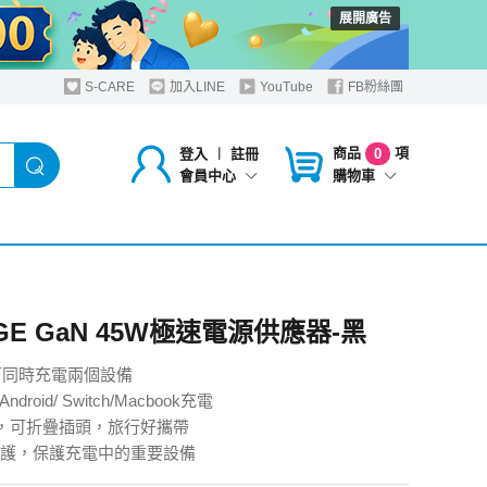
展開廣告
S-CARE
加入LINE
YouTube
FB粉絲團
商品
項
登入
︱
註冊
0
購物車
會員中心
DGE GaN 45W極速電源供應器-黑
C可同時充電兩個設備
Android/ Switch/Macbook充電
g，可折疊插頭，旅行好攜帶
護，保護充電中的重要設備