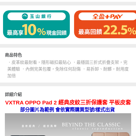
商品特色
．皮革紋最耐看，隱形磁扣最貼心 ．最穩固三折式折疊支架，完
美體驗 ．內側完美包覆，免除任何刮傷 ．易拆卸、耐髒，耐用度
加倍
詳細介紹
VXTRA OPPO Pad 2 經典皮紋三折保護套 平板皮套
部分圖片為範例 會依實際購買型號/樣式出貨