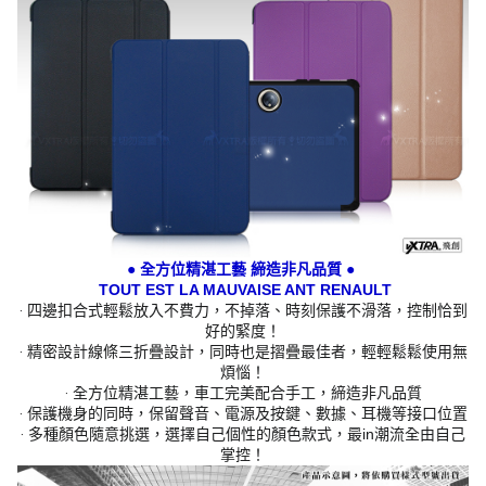
● 全方位精湛工藝 締造非凡品質 ●
TOUT EST LA MAUVAISE ANT RENAULT
‧ 四邊扣合式輕鬆放入不費力，不掉落、時刻保護不滑落，控制恰到
好的緊度！
‧ 精密設計線條三折疊設計，同時也是摺疊最佳者，輕輕鬆鬆使用無
煩惱！
‧ 全方位精湛工藝，車工完美配合手工，締造非凡品質
‧ 保護機身的同時，保留聲音、電源及按鍵、數據、耳機等接口位置
‧ 多種顏色隨意挑選，選擇自己個性的顏色款式，最in潮流全由自己
掌控！