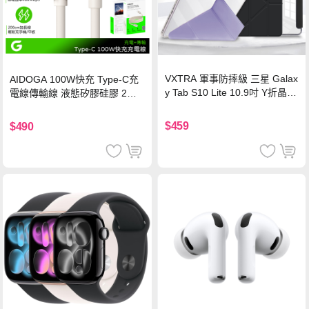
VXTRA 軍事防摔級 三星 Galax
AIDOGA 100W快充 Type-C充
y Tab S10 Lite 10.9吋 Y折晶透
電線傳輸線 液態矽膠硅膠 2M
背蓋立架皮套 含筆槽(經典黑)
支援iPhone17/安卓/手機/平板
$459
$490