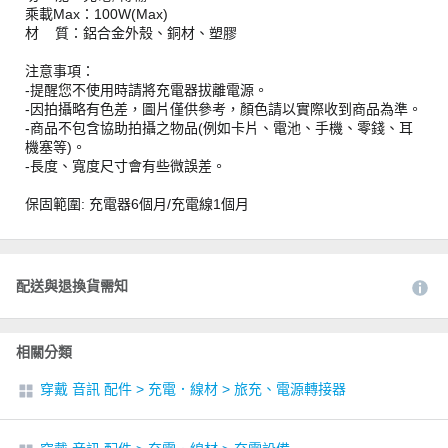
乘載Max：100W(Max)
材 質：鋁合金外殼、銅材、塑膠
注意事項：
-提醒您不使用時請將充電器拔離電源。
-因拍攝略有色差，圖片僅供參考，顏色請以實際收到商品為準。
-商品不包含協助拍攝之物品(例如卡片、電池、手機、零錢、耳
機塞等)。
-長度、寬度尺寸會有些微誤差。
保固範圍: 充電器6個月/充電線1個月
配送與退換貨需知
相關分類
穿戴 音訊 配件
>
充電．線材
>
旅充、電源轉接器