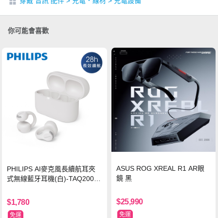
穿戴 音訊 配件
>
充電．線材
>
充電設備
你可能會喜歡
ASUS ROG XREAL R1 AR眼
PHILIPS AI麥克風長續航耳夾
鏡 黑
式無線藍牙耳機(白)-TAQ2000
WT
$25,990
$1,780
免運
免運