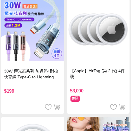
【Apple】AirTag (第 2 代) 4件
30W 極光芯系列 防過熱+耐拉
裝
快充線 Type-C to Lightning 傳
輸充電線(1.2M)黑色
$3,090
$199
免運