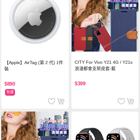
CITY For Vivo Y21 4G / Y21s
【Apple】AirTag (第 2 代) 1件
浪漫都會支架皮套-藍
裝
$399
$890
免運