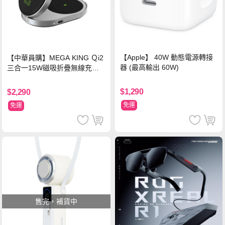
【Apple】 40W 動態電源轉接
【中華員購】MEGA KING Ｑi2
器 (最高輸出 60W)
三合一15W磁吸折疊無線充電
支架 黑
$1,290
$2,290
免運
免運
售完，補貨中