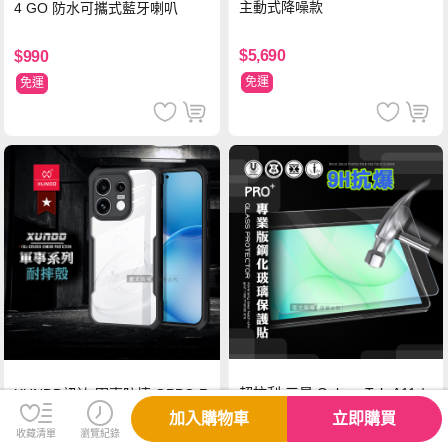
主動式降噪款
4 GO 防水可攜式藍牙喇叭
$5,690
$990
免運
免運
超抗刮 三星 Galaxy Tab A11 /
XUNDD訊迪 軍事防摔 OPPO R
A11 LTE 8.7吋 專業版疏水疏油
eno16 F 鏡頭全包覆 清透保護
加入購物車
立即購買
9H鋼化玻璃膜 平板玻璃貼
殼 手機殼(夜幕黑)
收藏清單
瀏覽紀錄