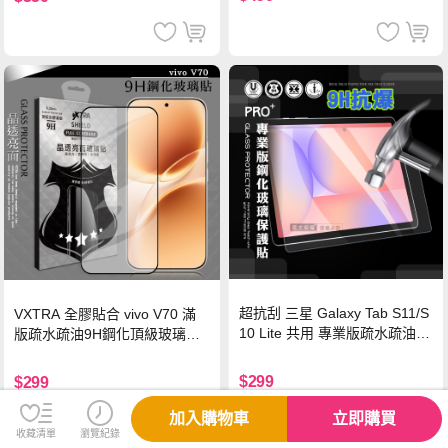
超抗刮 三星 Galaxy Tab S11/S
VXTRA 全膠貼合 vivo V70 滿
10 Lite 共用 專業版疏水疏油9
版疏水疏油9H鋼化頂級玻璃貼
H鋼化玻璃膜 平板玻璃貼
保護貼(黑)
$299
$299
加入購物車
立即購買
收藏清單
瀏覽紀錄