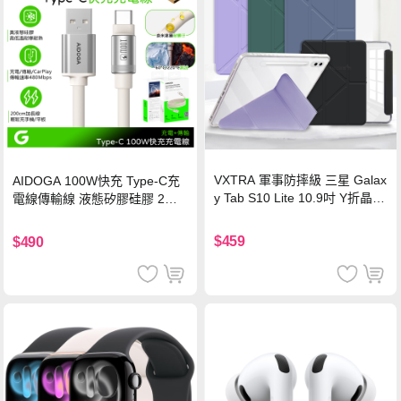
VXTRA 軍事防摔級 三星 Galax
AIDOGA 100W快充 Type-C充
y Tab S10 Lite 10.9吋 Y折晶透
電線傳輸線 液態矽膠硅膠 2M
背蓋立架皮套 含筆槽(經典黑)
支援iPhone17/安卓/手機/平板
$459
$490