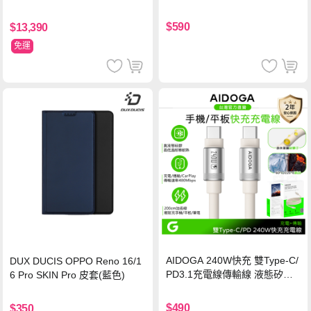
玻璃貼 0.5mm極窄邊框 防指紋
保護貼
$590
$13,390
免運
AIDOGA 240W快充 雙Type-C/
DUX DUCIS OPPO Reno 16/1
PD3.1充電線傳輸線 液態矽膠
6 Pro SKIN Pro 皮套(藍色)
硅膠 2M 支援iPhone17/安卓/手
機/平板/筆電
$490
$350