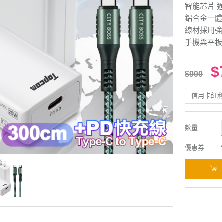
智能芯片 
鋁合金一體
線材採用強
手機與平板
$
$990
信用卡紅
數量
優惠券