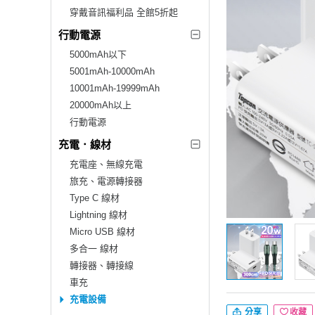
穿戴音訊福利品 全館5折起
行動電源
5000mAh以下
5001mAh-10000mAh
10001mAh-19999mAh
20000mAh以上
行動電源
充電．線材
充電座、無線充電
旅充、電源轉接器
Type C 線材
Lightning 線材
Micro USB 線材
多合一 線材
轉接器、轉接線
車充
充電設備
分享
收藏