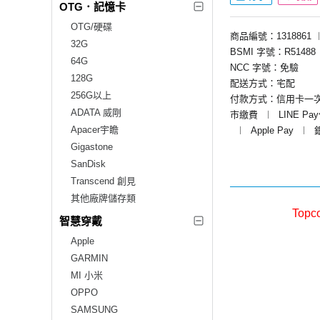
OTG．記憶卡
OTG/硬碟
商品編號：1318861
32G
BSMI 字號：R51488
64G
NCC 字號：免驗
128G
配送方式：宅配
256G以上
付款方式：信用卡一
ADATA 威剛
市繳費
︱
LINE Pa
Apacer宇瞻
︱
Apple Pay
︱
Gigastone
SanDisk
Transcend 創見
其他廠牌儲存類
Topc
智慧穿戴
Apple
GARMIN
MI 小米
OPPO
SAMSUNG