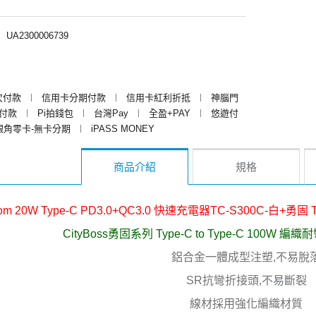
︱
UA2300006739
次付款
︱
信用卡分期付款
︱
信用卡紅利折抵
︱
神腦門
y付款
︱
Pi拍錢包
︱
台灣Pay
︱
全盈+PAY
︱
悠遊付
銀角零卡-無卡分期
︱
iPASS MONEY
商品介紹
規格
om 20W Type-C PD3.0+QC3.0 快速充電器TC-S300C-白+勇固 
CityBoss勇固系列 Type-C to Type-C 100W 
鋁合金一體成型注塑,不易脫
SR抗彎折接頭,不易斷裂
線材採用強化編織材質