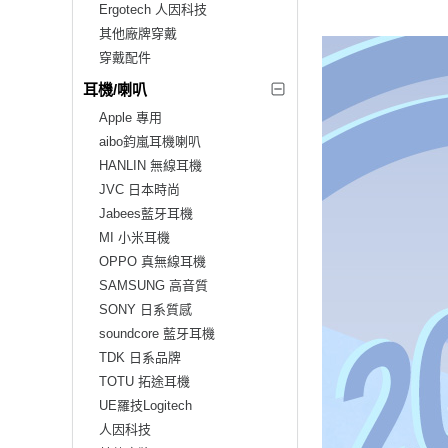
Ergotech 人因科技
其他廠牌穿戴
穿戴配件
耳機/喇叭
Apple 專用
aibo鈞嵐耳機喇叭
HANLIN 無線耳機
JVC 日本時尚
Jabees藍牙耳機
MI 小米耳機
OPPO 真無線耳機
SAMSUNG 高音質
SONY 日系質感
soundcore 藍牙耳機
TDK 日系品牌
TOTU 拓途耳機
UE羅技Logitech
人因科技