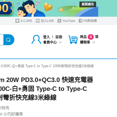
展開廣告
S-CARE
加入LINE
YouTube
FB粉絲團
商品
項
登入
︱
註冊
0
購物車
會員中心
C-S300C-白+勇固 Type-C to Type-C 100W耐彎折快充線3米綠線
om 20W PD3.0+QC3.0 快速充電器
00C-白+勇固 Type-C to Type-C
W耐彎折快充線3米綠線
D快充
40V 小巧好攜帶