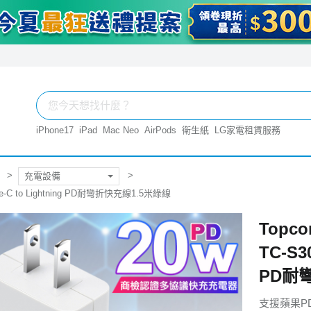
iPhone17
iPad
Mac Neo
AirPods
衛生紙
LG家電租賃服務
充電設備
e-C to Lightning PD耐彎折快充線1.5米綠線
Topc
TC-S3
PD耐
支援蘋果P