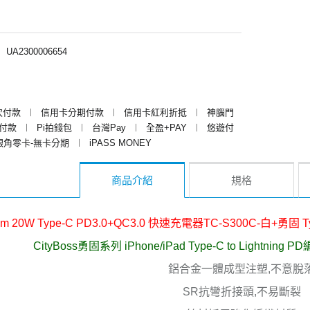
︱
UA2300006654
次付款
︱
信用卡分期付款
︱
信用卡紅利折抵
︱
神腦門
y付款
︱
Pi拍錢包
︱
台灣Pay
︱
全盈+PAY
︱
悠遊付
銀角零卡-無卡分期
︱
iPASS MONEY
商品介紹
規格
om 20W Type-C PD3.0+QC3.0 快速充電器TC-S300C-白+勇固 Ty
CityBoss勇固系列 iPhone/iPad Type-C to Lightn
鋁合金一體成型注塑,不意脫
SR抗彎折接頭,不易斷裂