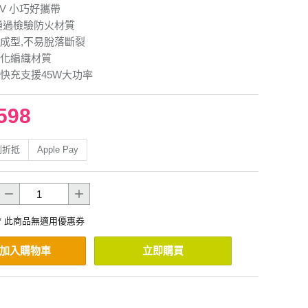
40V 小巧好攜帶
通過檢驗防火材質
成型,不易脫落斷裂
化編織材質
快充支援45W大功率
598
利折抵
Apple Pay
* 此商品無適用優惠券
加入購物車
立即購買