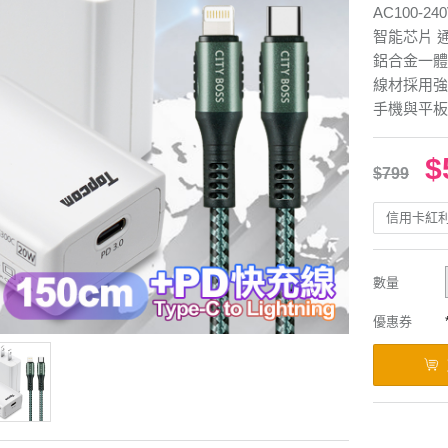
AC100-2
智能芯片 
鋁合金一體
線材採用強
手機與平板
$
$799
信用卡紅
數量
優惠券