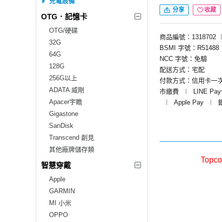
充電設備
分享
收藏
OTG．記憶卡
OTG/硬碟
商品編號：1318702
32G
BSMI 字號：R51488
64G
NCC 字號：免驗
128G
配送方式：宅配
256G以上
付款方式：信用卡一
ADATA 威剛
市繳費
︱
LINE Pa
Apacer宇瞻
︱
Apple Pay
︱
Gigastone
SanDisk
Transcend 創見
其他廠牌儲存類
Topc
智慧穿戴
Apple
GARMIN
MI 小米
OPPO