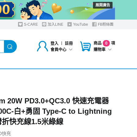
展開廣告
S-CARE
加入LINE
YouTube
FB粉絲團
商品
項
登入
︱
註冊
0
購物車
會員中心
om 20W PD3.0+QC3.0 快速充電器
00C-白+勇固 Type-C to Lightning
彎折快充線1.5米綠線
D快充