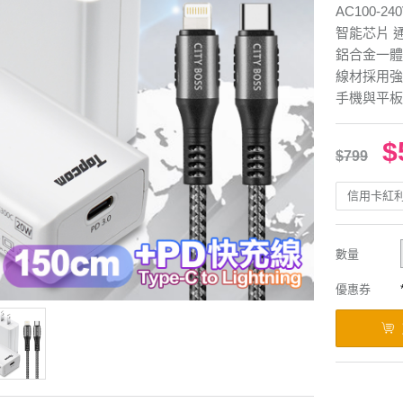
AC100-2
智能芯片 
鋁合金一體
線材採用強
手機與平板
$
$799
信用卡紅
數量
優惠券