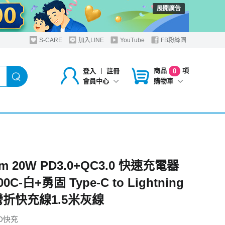
展開廣告
S-CARE
加入LINE
YouTube
FB粉絲團
商品
項
登入
︱
註冊
0
購物車
會員中心
om 20W PD3.0+QC3.0 快速充電器
00C-白+勇固 Type-C to Lightning
彎折快充線1.5米灰線
D快充