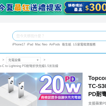
iPhone17
iPad
Mac Neo
AirPods
衛生紙
LG家電租賃服務
充電設備
e-C to Lightning PD耐彎折快充線1.5米灰線
Topc
TC-S3
PD耐
支援蘋果P