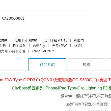
︱
UA2300006651
次付款
︱
信用卡分期付款
︱
信用卡紅利折抵
︱
神腦門
y付款
︱
Pi拍錢包
︱
台灣Pay
︱
全盈+PAY
︱
悠遊付
銀角零卡-無卡分期
︱
iPASS MONEY
商品介紹
規格
om 20W Type-C PD3.0+QC3.0 快速充電器TC-S300C-白+勇固 Ty
CityBoss勇固系列 iPhone/iPad Type-C to Lightn
鋁合金一體成型注塑,不意脫
SR抗彎折接頭,不易斷裂