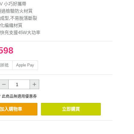
40V 小巧好攜帶
通過檢驗防火材質
成型,不易脫落斷裂
化編織材質
快充支援45W大功率
598
利折抵
Apple Pay
* 此商品無適用優惠券
加入購物車
立即購買