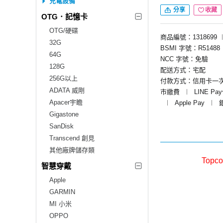
充電設備
分享
收藏
OTG．記憶卡
OTG/硬碟
商品編號：1318699
32G
BSMI 字號：R51488
64G
NCC 字號：免驗
128G
配送方式：宅配
256G以上
付款方式：信用卡一
ADATA 威剛
市繳費
︱
LINE Pa
Apacer宇瞻
︱
Apple Pay
︱
Gigastone
SanDisk
Transcend 創見
其他廠牌儲存類
Topc
智慧穿戴
Apple
GARMIN
MI 小米
OPPO