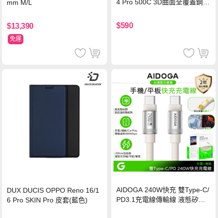
4 Pro 500C 3D曲面全覆蓋鋼化
mm M/L
玻璃貼 0.5mm極窄邊框 防指紋
保護貼
$590
$13,390
免運
AIDOGA 240W快充 雙Type-C/
DUX DUCIS OPPO Reno 16/1
PD3.1充電線傳輸線 液態矽膠
6 Pro SKIN Pro 皮套(藍色)
硅膠 2M 支援iPhone17/安卓/手