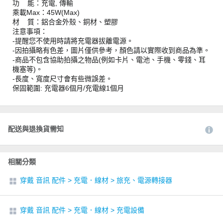
功 能：充電, 傳輸
乘載Max：45W(Max)
材 質：鋁合金外殼、銅材、塑膠
注意事項：
-提醒您不使用時請將充電器拔離電源。
-因拍攝略有色差，圖片僅供參考，顏色請以實際收到商品為準。
-商品不包含協助拍攝之物品(例如卡片、電池、手機、零錢、耳
機塞等)。
-長度、寬度尺寸會有些微誤差。
保固範圍: 充電器6個月/充電線1個月
配送與退換貨需知
相關分類
穿戴 音訊 配件
>
充電．線材
>
旅充、電源轉接器
穿戴 音訊 配件
>
充電．線材
>
充電設備