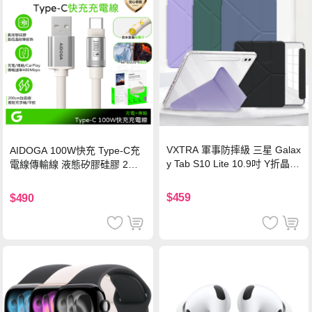
VXTRA 軍事防摔級 三星 Galax
AIDOGA 100W快充 Type-C充
y Tab S10 Lite 10.9吋 Y折晶透
電線傳輸線 液態矽膠硅膠 2M
背蓋立架皮套 含筆槽(經典黑)
支援iPhone17/安卓/手機/平板
$459
$490