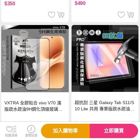
機/平板/筆電
$490
$350
超抗刮 三星 Galaxy Tab S11/S
VXTRA 全膠貼合 vivo V70 滿
10 Lite 共用 專業版疏水疏油9
版疏水疏油9H鋼化頂級玻璃貼
H鋼化玻璃膜 平板玻璃貼
保護貼(黑)
$299
$299
加入購物車
立即購買
收藏清單
瀏覽紀錄