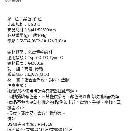
顏 色：黑色, 白色
USB規格：USB-C
商品尺寸：約41*58*30mm
商品重量(g)：約104g
電壓：5V/3A 9V/2.4A 12V/1.84A
------------------------------
線材類型：充電傳輸線材
適用接頭：Type-C TO Type-C
線材長度：約300cm
功 能：充電, 傳輸
乘載Max：100W(Max)
材 質：鋁合金外殼、銅材、塑膠
注意事項：
-提醒您不使用時請將充電器拔離電源。
-因拍攝略有色差，圖片僅供參考，顏色請以實際收到商品為準。
-商品不包含協助拍攝之物品(例如卡片、電池、手機、零錢、耳
機塞等)。
-長度、寬度尺寸會有些微誤差。
備註
BSMI許可字號：R54515
保固範圍: 充電器6個月/充電線1個月