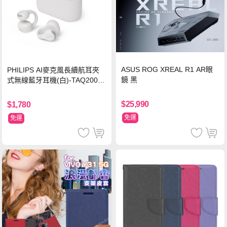
ASUS ROG XREAL R1 AR眼
PHILIPS AI麥克風長續航耳夾
鏡 黑
式無線藍牙耳機(白)-TAQ2000
WT
$25,990
$1,780
免運
免運