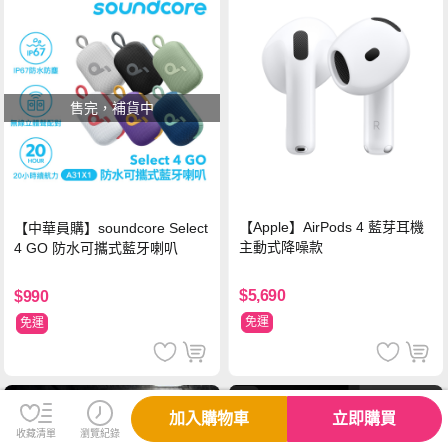
售完，補貨中
【Apple】AirPods 4 藍芽耳機
【中華員購】soundcore Select
主動式降噪款
4 GO 防水可攜式藍牙喇叭
$5,690
$990
免運
免運
加入購物車
立即購買
收藏清單
瀏覽紀錄