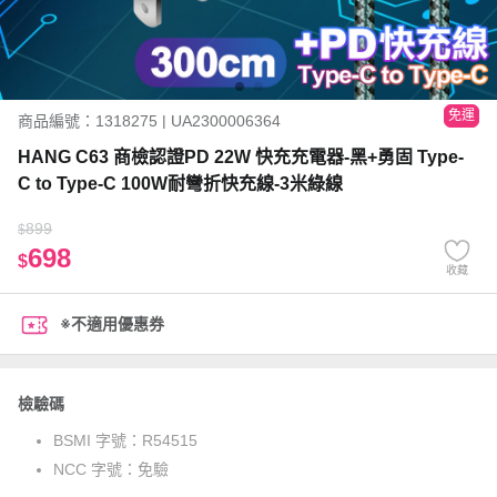
免運
商品編號：1318275 | UA2300006364
HANG C63 商檢認證PD 22W 快充充電器-黑+勇固 Type-
C to Type-C 100W耐彎折快充線-3米綠線
899
$
698
$
收藏
※不適用優惠券
檢驗碼
BSMI 字號：
R54515
NCC 字號：
免驗