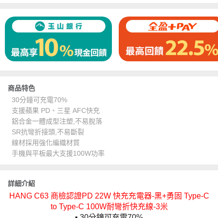
商品特色
30分鐘可充電70%
支援蘋果 PD、三星 AFC快充
鋁合金一體成型注塑,不易脫落
SR抗彎折接頭,不易斷裂
線材採用強化編織材質
手機與平板最大支援100W功率
詳細介紹
HANG C63 商檢認證PD 22W 快充充電器-黑+勇固 Type-C
to Type-C 100W耐彎折快充線-3米
▪️ 30分鐘可充電70%