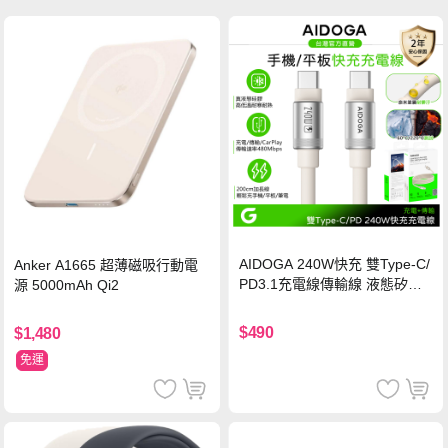
AIDOGA 240W快充 雙Type-C/
Anker A1665 超薄磁吸行動電
PD3.1充電線傳輸線 液態矽膠
源 5000mAh Qi2
硅膠 2M 支援iPhone17/安卓/手
機/平板/筆電
$490
$1,480
免運