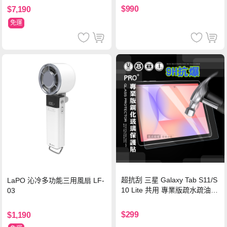
灣BSMI/中國CCC/歐美CE/FCC
$990
$7,190
認證
免運
超抗刮 三星 Galaxy Tab S11/S
LaPO 沁冷多功能三用風扇 LF-
10 Lite 共用 專業版疏水疏油9
03
H鋼化玻璃膜 平板玻璃貼
$299
$1,190