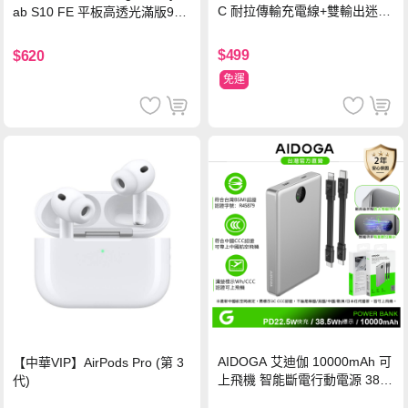
C 耐拉傳輸充電線+雙輸出迷你
ab S10 FE 平板高透光滿版9H
氮化鎵充電器
鋼化玻璃保護貼
$499
$620
免運
AIDOGA 艾迪伽 10000mAh 可
【中華VIP】AirPods Pro (第 3
上飛機 智能斷電行動電源 38.5
代)
Wh PD雙向快充充電線 鈦銀 台