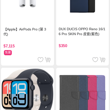
DUX DUCIS OPPO Reno 16/1
【Apple】AirPods Pro (第 3
6 Pro SKIN Pro 皮套(藍色)
代)
$350
$7,115
免運